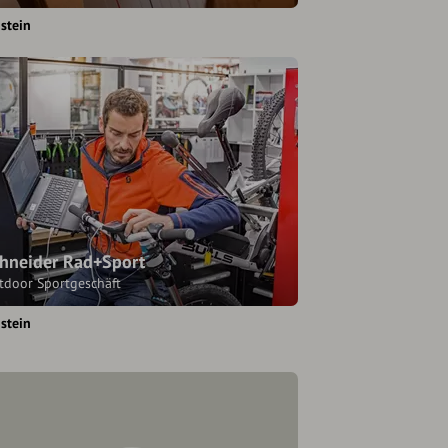
stein
hneider Rad+Sport
tdoor Sportgeschäft
stein