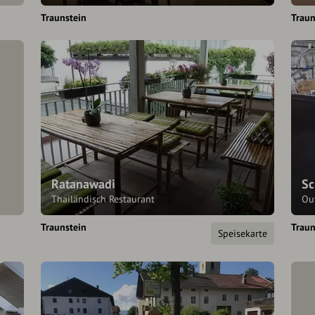
Traunstein
Traun
Ratanawadi
Sc
Thailändisch Restaurant
Ou
Traunstein
Traun
Speisekarte