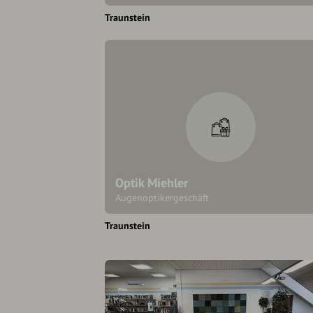
Traunstein
Optik Miehler
Augenoptikergeschäft
Traunstein