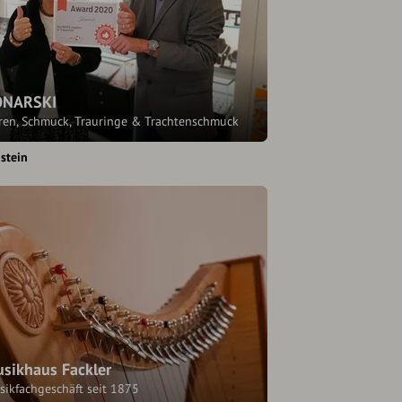
ONARSKI
ren, Schmuck, Trauringe & Trachtenschmuck
stein
sikhaus Fackler
sikfachgeschäft seit 1875