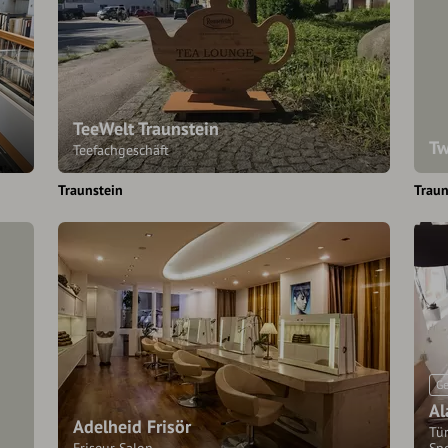
TeeWelt Traunstein
Tw
Teefachgeschäft
Traunstein
Traun
Ge
Al
Adelheid Frisör
Tü