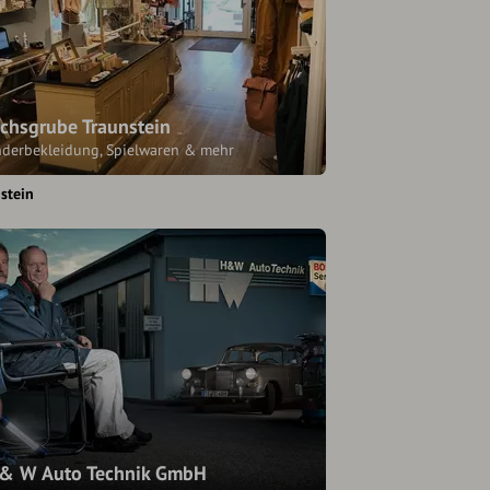
chsgrube Traunstein
nderbekleidung, Spielwaren & mehr
stein
& W Auto Technik GmbH