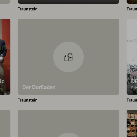
Traunstein
Traun
ic
DE
Der Dorfladen
Fri
Traunstein
Traun