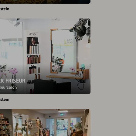
stein
R FRISEUR
seursalon
stein