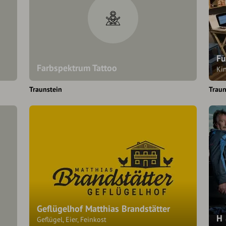
Fu
Farbspektrum Tattoo
Ki
Traunstein
Traun
Geflügelhof Matthias Brandstätter
H 
Geflügel, Eier, Feinkost