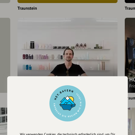
Traunstein
Traun
Helmut Koller cutcolorstyle
H
Friseursalon
Fr
Traunstein
Traun
Wir verwenden Cookies, die technisch erforderlich sind, um Dir