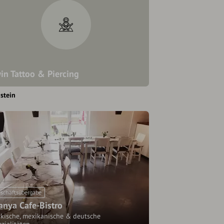
in Tattoo & Piercing
stein
schäftsübergabe
anya Cafe-Bistro
rkische, mexikanische & deutsche