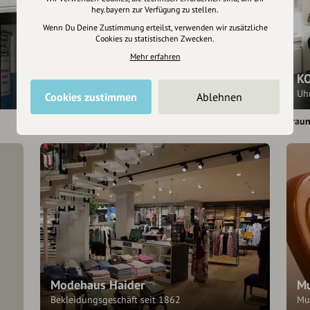
hey.bayern zur Verfügung zu stellen.
Wenn Du Deine Zustimmung erteilst, verwenden wir zusätzliche
Cookies zu statistischen Zwecken.
Mehr erfahren
kleidungsladen.de
K
Home is where the lake is - Faire und Bio Mode
Uh
Cookies zustimmen
Ablehnen
Traunstein
Traun
Modehaus Haider
Mu
Bekleidungsgeschäft seit 1862
Mu