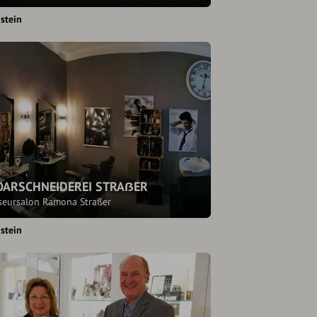
stein
OARSCHNEIDEREI STRAẞER
iseursalon Ramona Straßer
stein