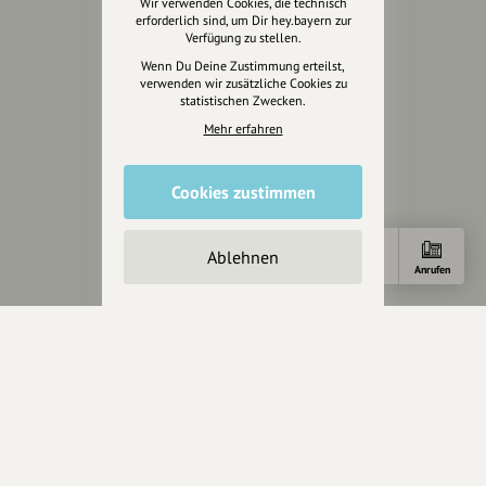
Wir verwenden Cookies, die technisch
erforderlich sind, um Dir hey.bayern zur
Verfügung zu stellen.
Rechtliches
Wenn Du Deine Zustimmung erteilst,
verwenden wir zusätzliche Cookies zu
Impressum
statistischen Zwecken.
Datenschutz
Mehr erfahren
AGB
Cookies zurücksetzen
Cookies zustimmen
Presse
Ablehnen
Mediakit
Anfahrt
E-Mail
Anrufen
Presseanfragen
Presseberichte
Wir unterstützen Euch
Fotografie & mehr
Marketing
Design & Branding
Anakin Design