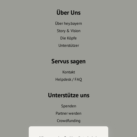
Über Uns
Über hey.bayern
Story & Vision
Die Köpfe
Unterstützer
Servus sagen
Kontakt
Helpdesk / FAQ
Unterstütze uns
Spenden
Partner werden
Crowdfunding
Förderungen
Werbemöglichkeiten