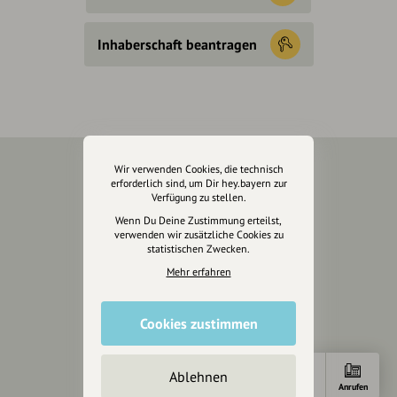
Inhaberschaft beantragen
Wir verwenden Cookies, die technisch
erforderlich sind, um Dir hey.bayern zur
Über Uns
Verfügung zu stellen.
Wenn Du Deine Zustimmung erteilst,
Über hey.bayern
verwenden wir zusätzliche Cookies zu
Story & Vision
statistischen Zwecken.
Die Köpfe
Mehr erfahren
Unterstützer
Cookies zustimmen
Servus sagen
Kontakt
Ablehnen
Helpdesk / FAQ
Anfahrt
E-Mail
Anrufen