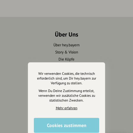
Über Uns
Über hey.bayern
Story & Vision
Die Köpfe
Unterstützer
Wir verwenden Cookies, die technisch
erforderlich sind, um Dir hey.bayern zur
Servus sagen
Verfügung zu stellen.
Wenn Du Deine Zustimmung erteilst,
Kontakt
verwenden wir zusätzliche Cookies zu
Helpdesk / FAQ
statistischen Zwecken.
Mehr erfahren
Unterstütze uns
Cookies zustimmen
Spenden
Partner werden