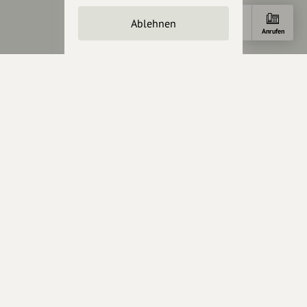
Crowdfunding
Ablehnen
Förderungen
Anfahrt
E-Mail
Anrufen
Werbemöglichkeiten
Rechtliches
Impressum
Datenschutz
AGB
Cookies zurücksetzen
Presse
Mediakit
Presseanfragen
Presseberichte
Wir unterstützen Euch