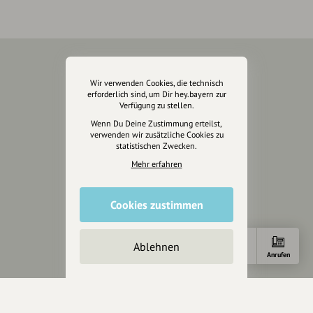
Über Uns
Wir verwenden Cookies, die technisch
erforderlich sind, um Dir hey.bayern zur
Über hey.bayern
Verfügung zu stellen.
Story & Vision
Wenn Du Deine Zustimmung erteilst,
verwenden wir zusätzliche Cookies zu
Die Köpfe
statistischen Zwecken.
Unterstützer
Mehr erfahren
Servus sagen
Cookies zustimmen
Kontakt
Helpdesk / FAQ
Ablehnen
Anfahrt
E-Mail
Anrufen
Unterstütze uns
Spenden
Partner werden