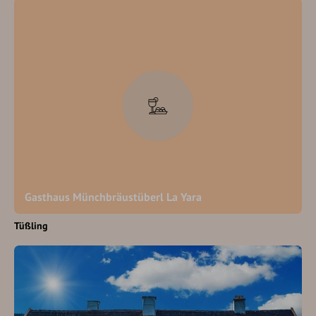
Gasthaus Münchbräustüberl La Yara
Tüßling