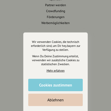
Partner werden
Crowdfunding
Förderungen
Werbemöglichkeiten
Rechtliches
Wir verwenden Cookies, die technisch
Impressum
erforderlich sind, um Dir hey.bayern zur
Verfügung zu stellen.
Datenschutz
Wenn Du Deine Zustimmung erteilst,
AGB
verwenden wir zusätzliche Cookies zu
Cookies zurücksetzen
statistischen Zwecken.
Mehr erfahren
Presse
Mediakit
Cookies zustimmen
Presseanfragen
Presseberichte
Ablehnen
Wir unterstützen Euch