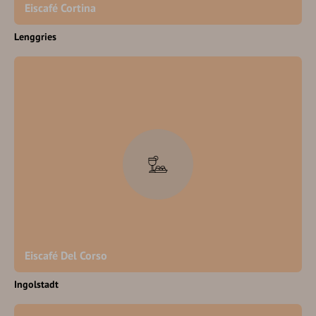
Eiscafé Cortina
Lenggries
Eiscafé Del Corso
Ingolstadt