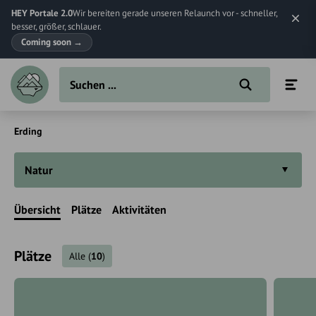
HEY Portale 2.0
Wir bereiten gerade unseren Relaunch vor - schneller,
besser, größer, schlauer.
Coming soon
→
Erding
Natur
Übersicht
Plätze
Aktivitäten
Plätze
Alle
(
10
)