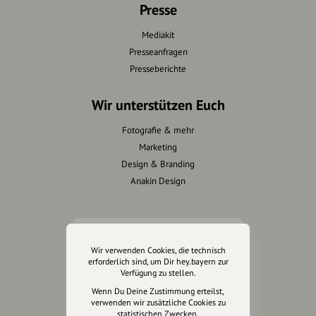
Presse
Mediakit
Presseanfragen
Presseberichte
Wir unterstützen Euch
Fotografie & mehr
Marketing
Design & Branding
Anakin Design
Unterstütze
Wir verwenden Cookies, die technisch
unsere Plattform
erforderlich sind, um Dir hey.bayern zur
Verfügung zu stellen.
hey.bayern ist ein Projekt von
Wenn Du Deine Zustimmung erteilst,
verwenden wir zusätzliche Cookies zu
uns für unsere Region und
statistischen Zwecken.