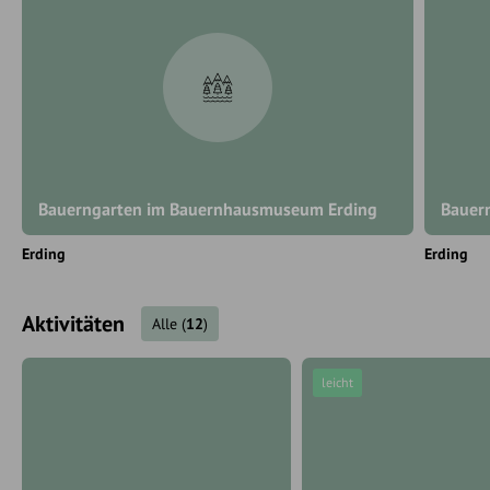
Bauerngarten im Bauernhausmuseum Erding
Bauer
Erding
Erding
Aktivitäten
Alle
(
12
)
leicht