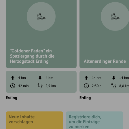
"Goldener Faden" ein
Spaziergang durch die
Herzogstadt Erding
Altenerdinger Runde
4 hm
4 hm
14 hm
14 h
42 min
2,9 km
2:30 h
8,8 k
Erding
Erding
Neue Inhalte
Registriere dich,
vorschlagen
um dir Einträge
zu merken