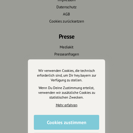
Datenschutz
AGB
Cookies zurücksetzen
Presse
Mediakit
Presseanfragen
Presseberichte
Wir verwenden Cookies, die technisch
Wir unterstützen Euch
erforderlich sind, um Dir hey.bayern zur
Verfügung zu stellen.
Fotografie & mehr
Wenn Du Deine Zustimmung erteilst,
verwenden wir zusätzliche Cookies zu
Marketing
statistischen Zwecken.
Design & Branding
Mehr erfahren
Anakin Design
Cookies zustimmen