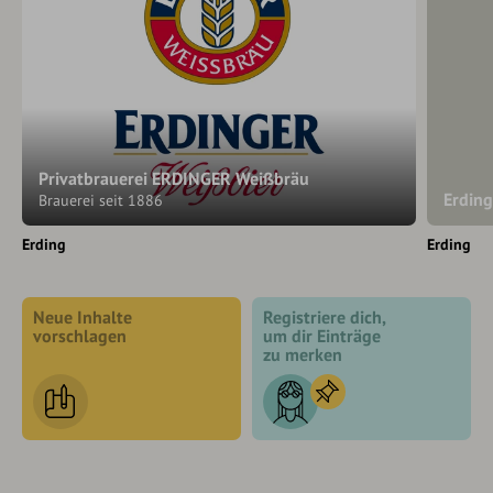
Privatbrauerei ERDINGER Weißbräu
Erding
Brauerei seit 1886
Erding
Erding
Neue Inhalte
Registriere dich,
vorschlagen
um dir Einträge
zu merken