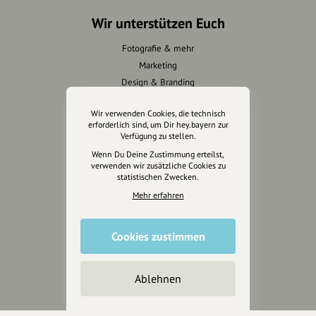
Wir unterstützen Euch
Fotografie & mehr
Marketing
Design & Branding
Anakin Design
Wir verwenden Cookies, die technisch
erforderlich sind, um Dir hey.bayern zur
Verfügung zu stellen.
Wenn Du Deine Zustimmung erteilst,
Unterstütze
verwenden wir zusätzliche Cookies zu
unsere Plattform
statistischen Zwecken.
Mehr erfahren
hey.bayern ist ein Projekt von
uns für unsere Region und
Cookies zustimmen
für alle, die uns besuchen
wollen.
Ablehnen
Inhalte vorschlagen