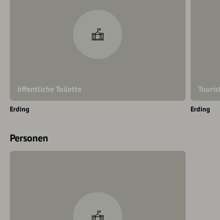
öffentliche Toilette
Touris
Erding
Erding
Personen