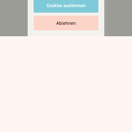
Cookies zustimmen
Inhalte vorschlagen
Ablehnen
Jetzt unterstützen
Wir können leider keine
Spendenquittung ausstellen.