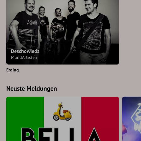
Deschowieda
MundArtisten
Erding
Neuste Meldungen