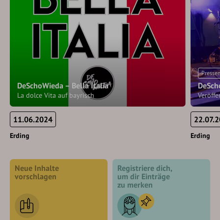
Presse
DeSchoWieda – Bella Italia
DeScho
La dolce Vita auf bayrisch
Veröffe
11.06.2024
22.07.
Erding
Erding
Neue Inhalte
Registriere dich,
vorschlagen
um dir Einträge
zu merken