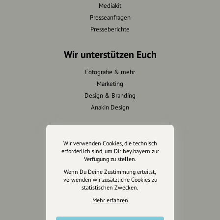
Mediakit
Presseanfragen
Presseberichte
Wir unterstützen Euch
Fotografie & mehr
Marketing
Design & Branding
Anakin Design
Wir verwenden Cookies, die technisch
Unterstütze
erforderlich sind, um Dir hey.bayern zur
unsere Plattform
Verfügung zu stellen.
Wenn Du Deine Zustimmung erteilst,
verwenden wir zusätzliche Cookies zu
hey.bayern ist ein Projekt von
statistischen Zwecken.
uns für unsere Region und
Mehr erfahren
für alle, die uns besuchen
wollen.