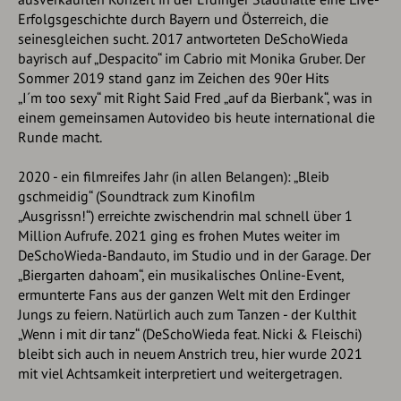
Erfolgsgeschichte durch Bayern und Österreich, die
seinesgleichen sucht. 2017 antworteten DeSchoWieda
bayrisch auf „Despacito“ im Cabrio mit Monika Gruber. Der
Sommer 2019 stand ganz im Zeichen des 90er Hits
„I´m too sexy“ mit Right Said Fred „auf da Bierbank“, was in
einem gemeinsamen Autovideo bis heute international die
Runde macht.
2020 - ein filmreifes Jahr (in allen Belangen): „Bleib
gschmeidig“ (Soundtrack zum Kinofilm
„Ausgrissn!“) erreichte zwischendrin mal schnell über 1
Million Aufrufe. 2021 ging es frohen Mutes weiter im
DeSchoWieda-Bandauto, im Studio und in der Garage. Der
„Biergarten dahoam“, ein musikalisches Online-Event,
ermunterte Fans aus der ganzen Welt mit den Erdinger
Jungs zu feiern. Natürlich auch zum Tanzen - der Kulthit
„Wenn i mit dir tanz“ (DeSchoWieda feat. Nicki & Fleischi)
bleibt sich auch in neuem Anstrich treu, hier wurde 2021
mit viel Achtsamkeit interpretiert und weitergetragen.