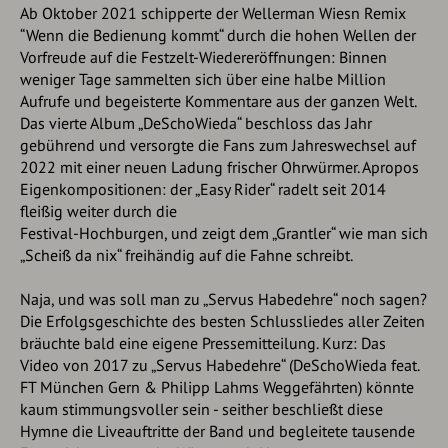
Ab Oktober 2021 schipperte der Wellerman Wiesn Remix
“Wenn die Bedienung kommt“ durch die hohen Wellen der
Vorfreude auf die Festzelt-Wiedereröffnungen: Binnen
weniger Tage sammelten sich über eine halbe Million
Aufrufe und begeisterte Kommentare aus der ganzen Welt.
Das vierte Album „DeSchoWieda“ beschloss das Jahr
gebührend und versorgte die Fans zum Jahreswechsel auf
2022 mit einer neuen Ladung frischer Ohrwürmer. Apropos
Eigenkompositionen: der „Easy Rider“ radelt seit 2014
fleißig weiter durch die
Festival-Hochburgen, und zeigt dem „Grantler“ wie man sich
„Scheiß da nix“ freihändig auf die Fahne schreibt.
Naja, und was soll man zu „Servus Habedehre“ noch sagen?
Die Erfolgsgeschichte des besten Schlussliedes aller Zeiten
bräuchte bald eine eigene Pressemitteilung. Kurz: Das
Video von 2017 zu „Servus Habedehre“ (DeSchoWieda feat.
FT München Gern & Philipp Lahms Weggefährten) könnte
kaum stimmungsvoller sein - seither beschließt diese
Hymne die Liveauftritte der Band und begleitete tausende