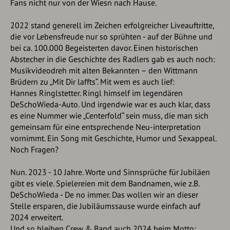
Fans nicht nur von der Wiesn nach Hause.
2022 stand generell im Zeichen erfolgreicher Liveauftritte,
die vor Lebensfreude nur so sprühten - auf der Bühne und
bei ca. 100.000 Begeisterten davor. Einen historischen
Abstecher in die Geschichte des Radlers gab es auch noch:
Musikvideodreh mit alten Bekannten – den Wittmann
Brüdern zu „Mit Dir laffts“. Mit wem es auch lief:
Hannes Ringlstetter. Ringl himself im legendären
DeSchoWieda-Auto. Und irgendwie war es auch klar, dass
es eine Nummer wie „Centerfold“ sein muss, die man sich
gemeinsam für eine entsprechende Neu-interpretation
vornimmt. Ein Song mit Geschichte, Humor und Sexappeal.
Noch Fragen?
Nun. 2023 - 10 Jahre. Worte und Sinnsprüche für Jubiläen
gibt es viele. Spielereien mit dem Bandnamen, wie z.B.
DeSchoWieda - De no immer. Das wollen wir an dieser
Stelle ersparen, die Jubiläumssause wurde einfach auf
2024 erweitert.
Und so bleiben Crew & Band auch 2024 beim Motto: