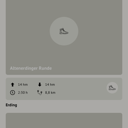
Altenerdinger Runde
14 hm
14 hm
2:30 h
8,8 km
Erding