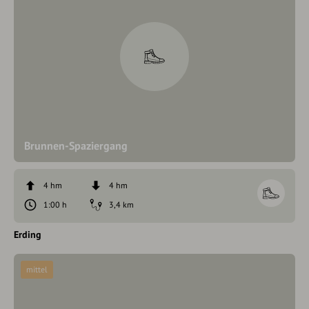
Brunnen-Spaziergang
4 hm
4 hm
1:00 h
3,4 km
Erding
mittel