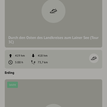
Durch den Osten des Landkreises zum Lainer See (Tour
3C)
419 hm
418 hm
5:00 h
73,7 km
Erding
leicht