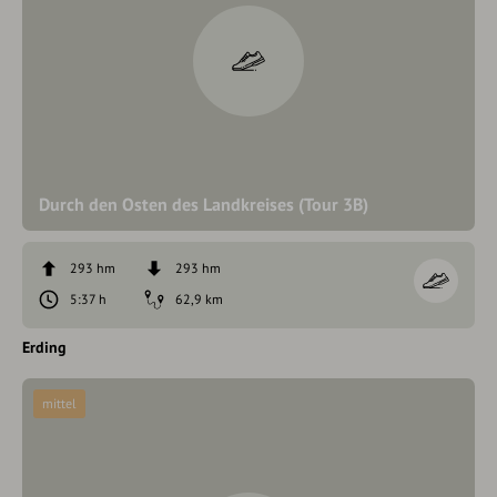
Durch den Osten des Landkreises (Tour 3B)
293 hm
293 hm
5:37 h
62,9 km
Erding
mittel