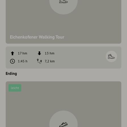
Eichenkofener Walking Tour
17 hm
13 hm
1:45 h
7,2 km
Erding
leicht