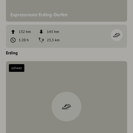
Expressroute Erding-Dorfen
132 hm
143 hm
1:20 h
23,5 km
Erding
schwer