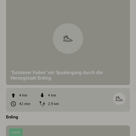
"Goldener Faden" ein Spaziergang durch die
Herzogstadt Erding
4 hm
4 hm
42 min
2,9 km
Erding
leicht