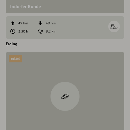
Indorfer Runde
49 hm
49 hm
2:30 h
9,2 km
Erding
mittel