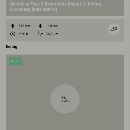
Handbike-Tour S-Bahnrunde Etappe 2: Erding -
Ebersberg (barrierefrei)
246 hm
140 hm
2:20 h
38,3 km
Erding
leicht