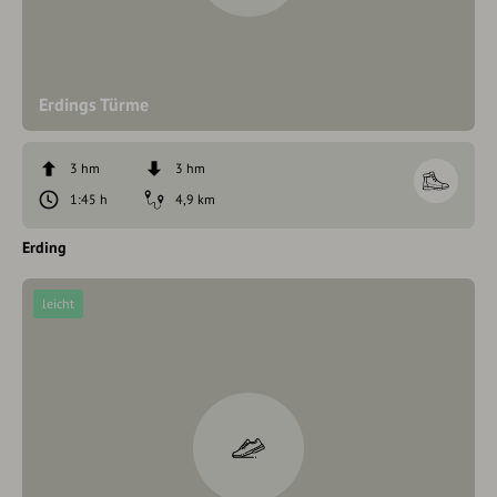
Erdings Türme
3 hm
3 hm
1:45 h
4,9 km
Erding
leicht