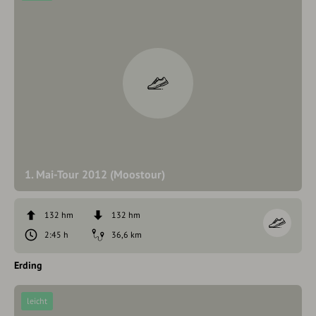
1. Mai-Tour 2012 (Moostour)
132 hm
132 hm
2:45 h
36,6 km
Erding
leicht