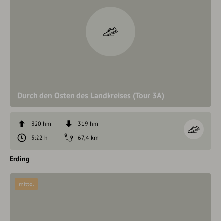
Durch den Osten des Landkreises (Tour 3A)
320 hm
319 hm
5:22 h
67,4 km
Erding
mittel