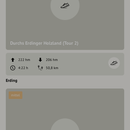
Durchs Erdinger Holzland (Tour 2)
222 hm
206 hm
4:22 h
50,8 km
Erding
mittel