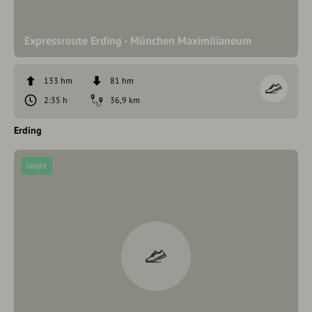
Expressroute Erding - München Maximilianeum
133 hm
81 hm
2:35 h
36,9 km
Erding
leicht