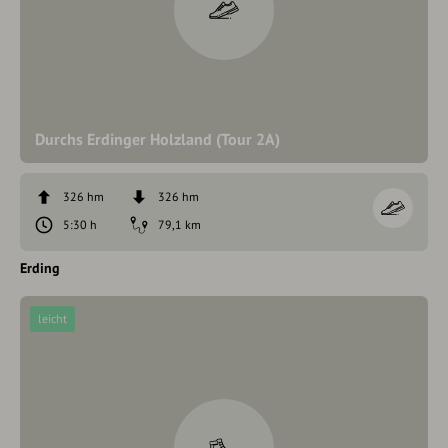
Durchs Erdinger Holzland (Tour 2A)
326 hm
326 hm
5:30 h
79,1 km
Erding
leicht