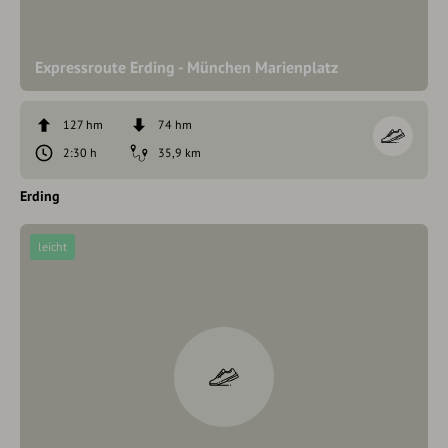
Expressroute Erding - München Marienplatz
127 hm
74 hm
2:30 h
35,9 km
Erding
leicht