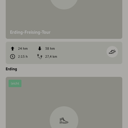
Erding-Freising-Tour
24 hm
38 hm
2:15 h
27,4 km
Erding
leicht