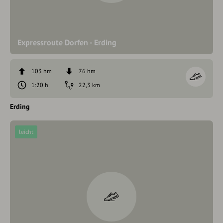
Expressroute Dorfen - Erding
103 hm
76 hm
1:20 h
22,3 km
Erding
leicht