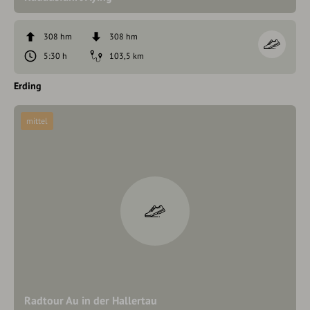
308 hm
308 hm
5:30 h
103,5 km
Erding
mittel
Radtour Au in der Hallertau