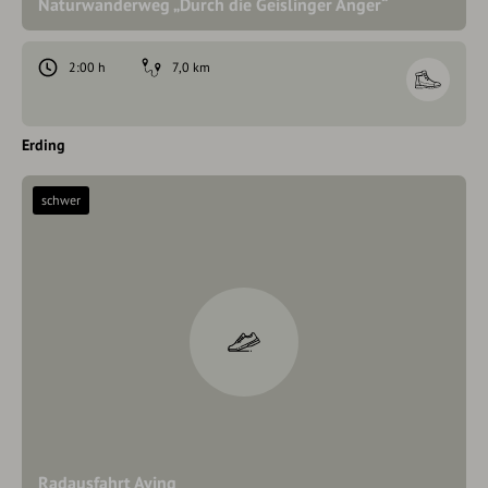
Naturwanderweg „Durch die Geislinger Änger“
2:00 h
7,0 km
Erding
schwer
Radausfahrt Aying