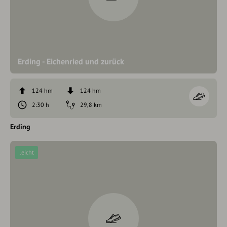
Erding - Eichenried und zurück
124 hm
124 hm
2:30 h
29,8 km
Erding
leicht