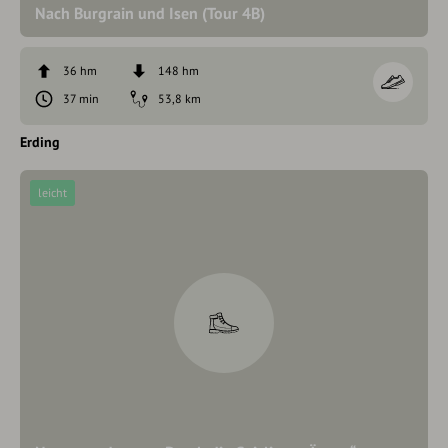
Nach Burgrain und Isen (Tour 4B)
36 hm
148 hm
37 min
53,8 km
Erding
leicht