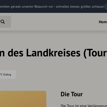
ereiten gerade unseren Relaunch vor - schneller, besser, größer, schlauer.
Hom
n des Landkreises (Tour
DFC Erding
Die Tour
Die Tour ist eine Verlängeru