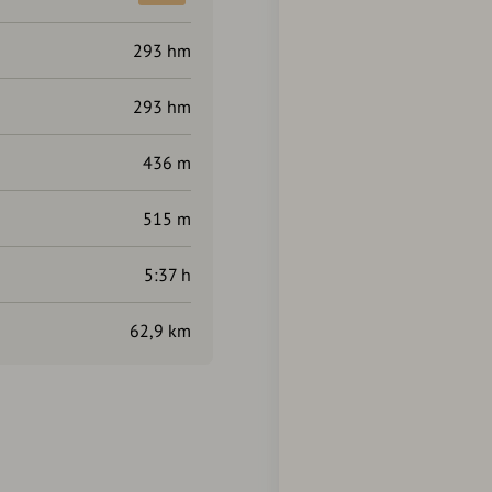
293 hm
293 hm
436 m
515 m
5:37 h
62,9 km