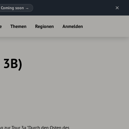
Coming soon
→
e
Themen
Regionen
Anmelden
 3B)
ng zur Tour 3a "Durch den Osten des