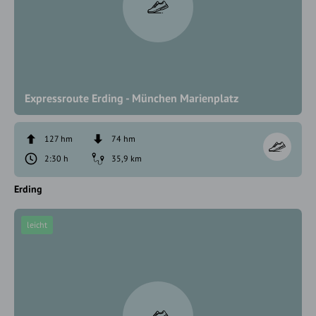
Expressroute Erding - München Marienplatz
127 hm
74 hm
2:30 h
35,9 km
Erding
leicht