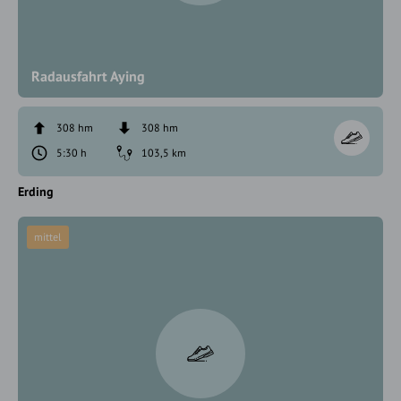
Radausfahrt Aying
308 hm
308 hm
5:30 h
103,5 km
Erding
mittel