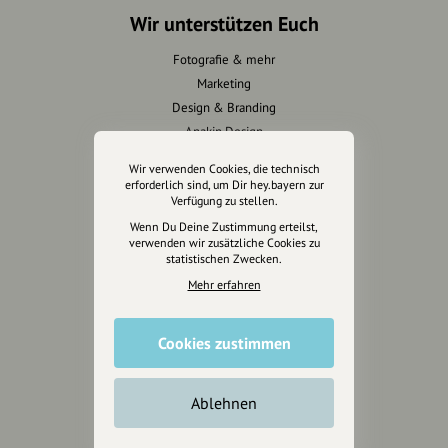
Wir unterstützen Euch
Fotografie & mehr
Marketing
Design & Branding
Anakin Design
Wir verwenden Cookies, die technisch
erforderlich sind, um Dir hey.bayern zur
Verfügung zu stellen.
Unterstütze
Wenn Du Deine Zustimmung erteilst,
unsere Plattform
verwenden wir zusätzliche Cookies zu
statistischen Zwecken.
hey.bayern ist ein Projekt von
Mehr erfahren
uns für unsere Region und
für alle, die uns besuchen
Cookies zustimmen
wollen.
Ablehnen
Inhalte vorschlagen