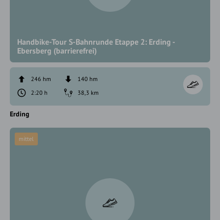
Handbike-Tour S-Bahnrunde Etappe 2: Erding -
Ebersberg (barrierefrei)
246 hm
140 hm
2:20 h
38,3 km
Erding
mittel