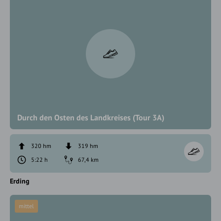
Durch den Osten des Landkreises (Tour 3A)
320 hm
319 hm
5:22 h
67,4 km
Erding
mittel