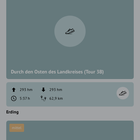
Durch den Osten des Landkreises (Tour 3B)
293 hm
293 hm
5:37 h
62,9 km
Erding
mittel