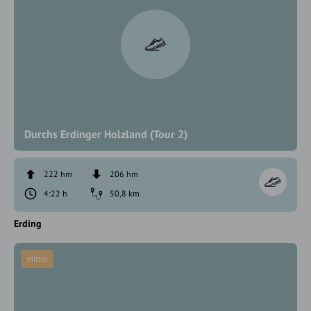
Durchs Erdinger Holzland (Tour 2)
222 hm
206 hm
4:22 h
50,8 km
Erding
mittel