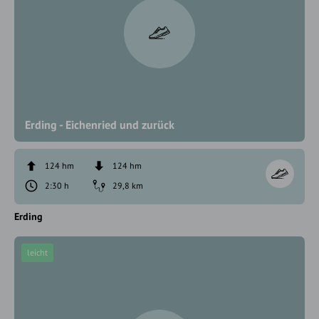
Erding - Eichenried und zurück
124 hm
124 hm
2:30 h
29,8 km
Erding
leicht