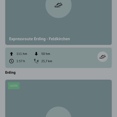
Expressroute Erding - Feldkirchen
111 hm
50 hm
1:57 h
25,7 km
Erding
leicht