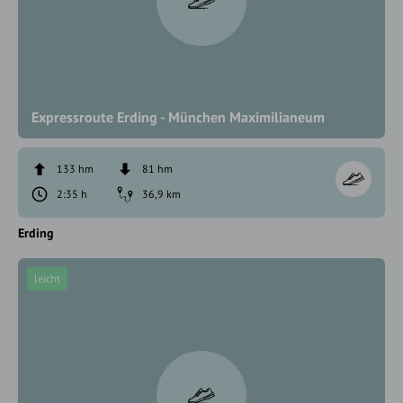
Expressroute Erding - München Maximilianeum
133 hm
81 hm
2:35 h
36,9 km
Erding
leicht