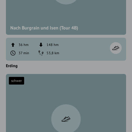
Nach Burgrain und Isen (Tour 4B)
36 hm
148 hm
37 min
53,8 km
Erding
schwer