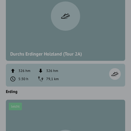
Durchs Erdinger Holzland (Tour 2A)
326 hm
326 hm
5:30 h
79,1 km
Erding
leicht