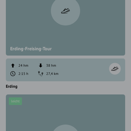
Erding-Freising-Tour
24 hm
38 hm
2:15 h
27,4 km
Erding
leicht