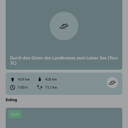
Durch den Osten des Landkreises zum Lainer See (Tour
3C)
419 hm
418 hm
5:00 h
73,7 km
Erding
leicht