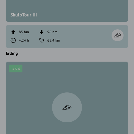
SkulpTour III
85 hm
96 hm
4:24 h
65,4 km
Erding
leicht