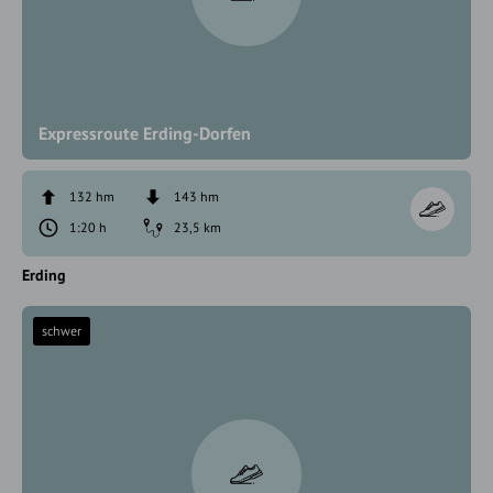
Expressroute Erding-Dorfen
132 hm
143 hm
1:20 h
23,5 km
Erding
schwer