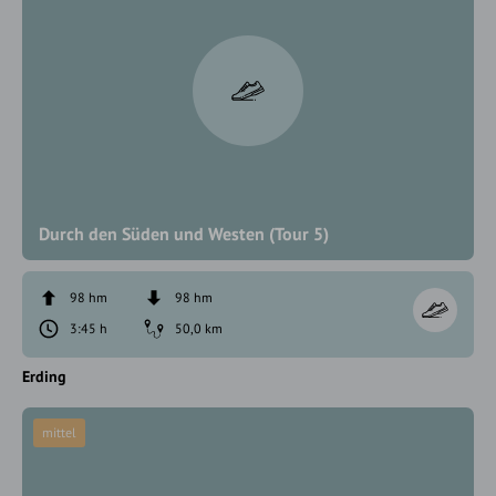
Durch den Süden und Westen (Tour 5)
98 hm
98 hm
3:45 h
50,0 km
Erding
mittel