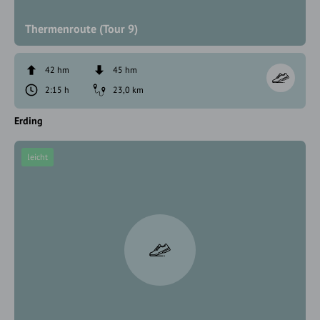
Thermenroute (Tour 9)
42 hm
45 hm
2:15 h
23,0 km
Erding
leicht