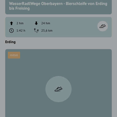
WasserRadlWege Oberbayern - Bierschleife von Erding
bis Freising
2 hm
24 hm
1:42 h
25,6 km
Erding
mittel