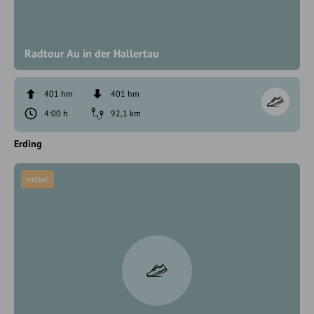
Radtour Au in der Hallertau
401 hm
401 hm
4:00 h
92,1 km
Erding
mittel