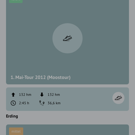
1. Mai-Tour 2012 (Moostour)
132 hm
132 hm
2:45 h
36,6 km
Erding
mittel