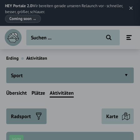
HEY Portale 2.0
Wir bereiten gerade unseren Relaunch vor - schneller,
besser, größer, schlauer.
Coming soon
→
Erding
Aktivitäten
Sport
Übersicht
Plätze
Aktivitäten
Radsport
Karte
leicht