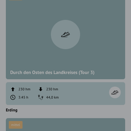
Durch den Osten des Landkreises (Tour 3)
230 hm
230 hm
3:45 h
44,0 km
Erding
mittel