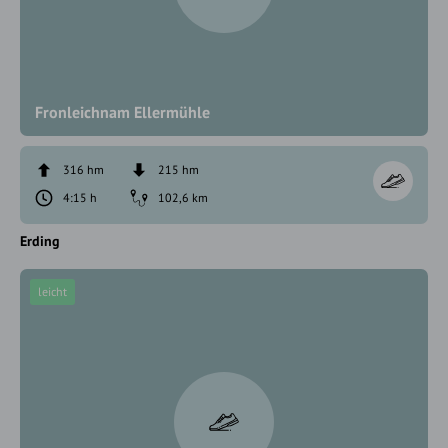
Fronleichnam Ellermühle
316 hm
215 hm
4:15 h
102,6 km
Erding
leicht