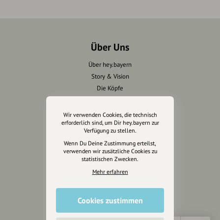
Über Uns
Über hey.bayern
Story & Vision
Die Köpfe
Unterstützer
Wir verwenden Cookies, die technisch
erforderlich sind, um Dir hey.bayern zur
Servus sagen
Verfügung zu stellen.
Kontakt
Wenn Du Deine Zustimmung erteilst,
verwenden wir zusätzliche Cookies zu
Helpdesk / FAQ
statistischen Zwecken.
Mehr erfahren
Unterstütze uns
Spenden
Cookies zustimmen
Partner werden