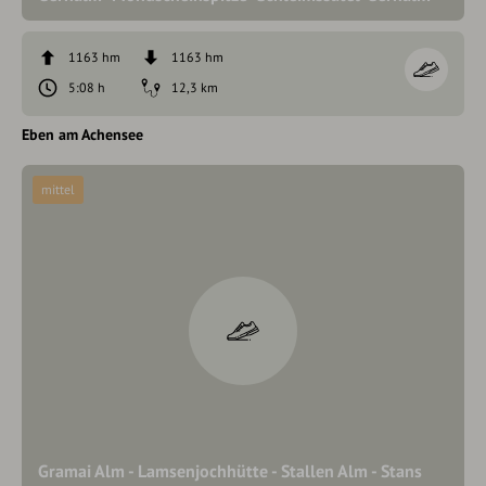
1163 hm
1163 hm
5:08 h
12,3 km
Eben am Achensee
mittel
Gramai Alm - Lamsenjochhütte - Stallen Alm - Stans