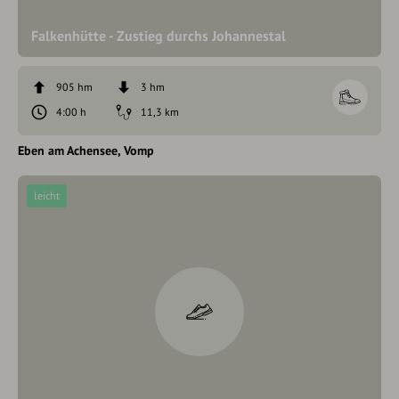
Falkenhütte - Zustieg durchs Johannestal
905 hm
3 hm
4:00 h
11,3 km
Eben am Achensee
Vomp
leicht