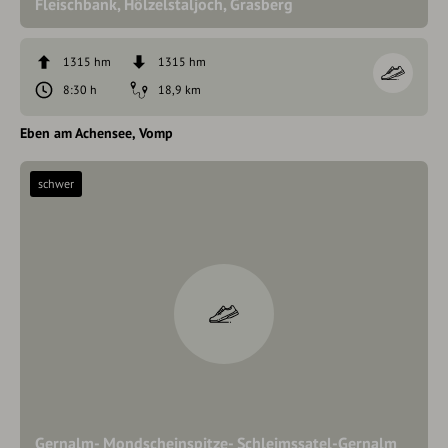
Fleischbank, Hölzelstaljoch, Grasberg
1315 hm
1315 hm
8:30 h
18,9 km
Eben am Achensee
Vomp
schwer
Gernalm- Mondscheinspitze- Schleimssatel-Gernalm