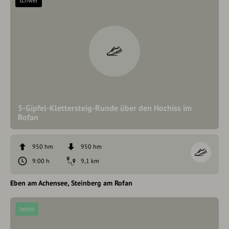
schwer
5-Gipfel-Klettersteig-Runde über den Hochiss im
Rofan
950 hm
950 hm
9:00 h
9,1 km
Eben am Achensee
Steinberg am Rofan
leicht