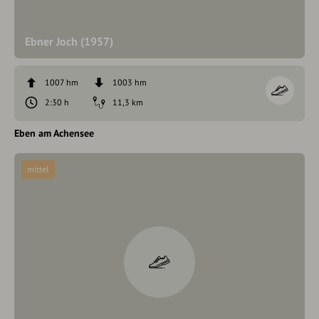
Ebner Joch (1957)
1007 hm
1003 hm
2:30 h
11,3 km
Eben am Achensee
mittel