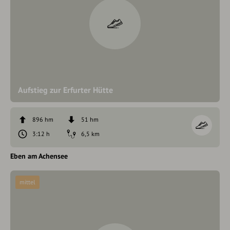
Aufstieg zur Erfurter Hütte
896 hm
51 hm
3:12 h
6,5 km
Eben am Achensee
mittel