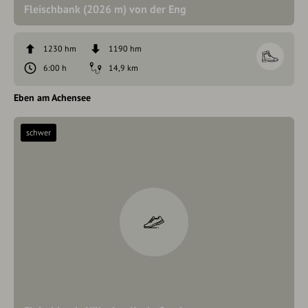
Fleischbank (2026 m) von der Eng
1230 hm
1190 hm
6:00 h
14,9 km
Eben am Achensee
schwer