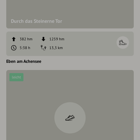
Durch das Steinerne Tor
382 hm
1259 hm
5:38 h
13,3 km
Eben am Achensee
leicht