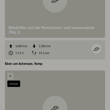
Bike&Hike: Auf die Mondschein- und Lamsenspitze
(Tag 2)
1600 hm
1280 hm
5:15 h
19,2 km
Eben am Achensee
Vomp
D
schwer