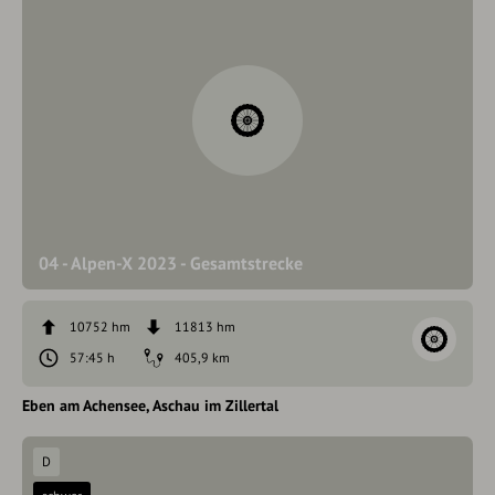
04 - Alpen-X 2023 - Gesamtstrecke
10752 hm
11813 hm
57:45 h
405,9 km
Eben am Achensee
Aschau im Zillertal
D