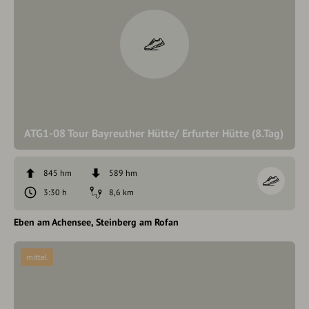
ATG1-08 Tour Bayreuther Hütte/ Erfurter Hütte (8.Tag)
845 hm
589 hm
3:30 h
8,6 km
Eben am Achensee
Steinberg am Rofan
mittel