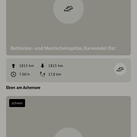
Bettlerkar- und Montscheinspitze, Karwendel Ost
1815 hm
1815 hm
7:00 h
17,8 km
Eben am Achensee
schwer