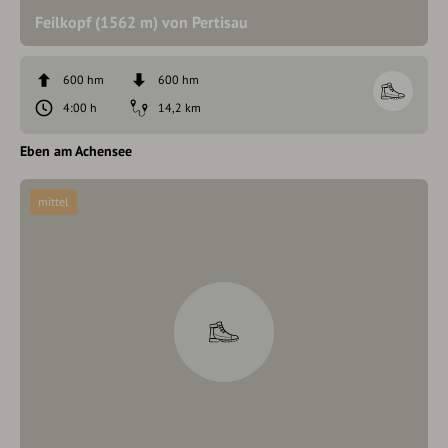
Feilkopf (1562 m) von Pertisau
600 hm
600 hm
4:00 h
14,2 km
Eben am Achensee
mittel