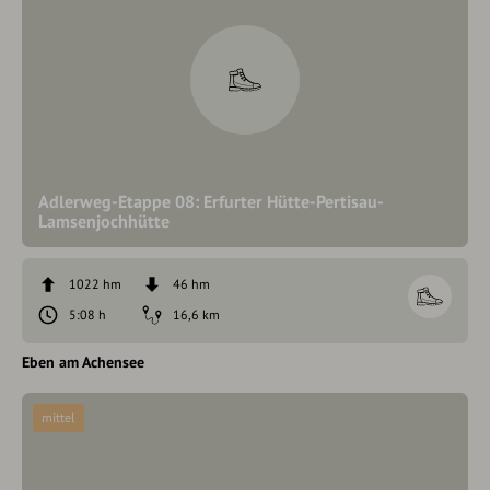
Adlerweg-Etappe 08: Erfurter Hütte-Pertisau-
Lamsenjochhütte
1022 hm
46 hm
5:08 h
16,6 km
Eben am Achensee
mittel