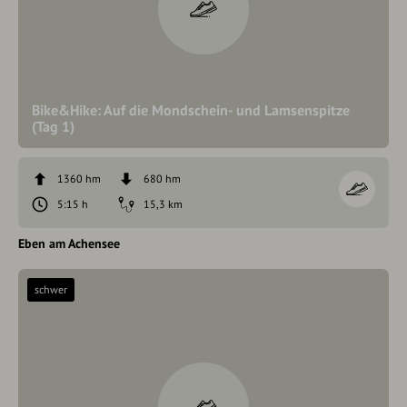
Bike&Hike: Auf die Mondschein- und Lamsenspitze
(Tag 1)
1360 hm
680 hm
5:15 h
15,3 km
Eben am Achensee
schwer