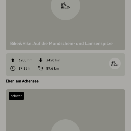
Bike&Hike: Auf die Mondschein- und Lamsenspitze
3200 hm
3450 hm
17:15 h
89,6 km
Eben am Achensee
schwer