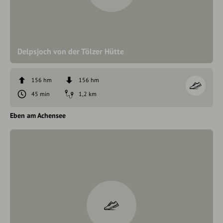
Delpsjoch von der Tölzer Hütte
156 hm
156 hm
45 min
1,2 km
Eben am Achensee