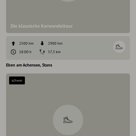
Die klassische Karwendeltour
2500 hm
2900 hm
18:00 h
57,3 km
Eben am Achensee
Stans
schwer