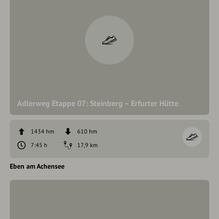
Adlerweg Etappe 07: Steinberg – Erfurter Hütte
1434 hm
610 hm
7:45 h
17,9 km
Eben am Achensee