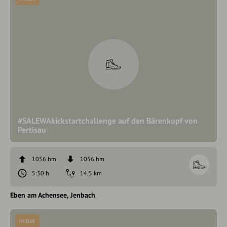
#SALEWAkickstartchallenge auf den Bärenkopf von
Pertisau
1056 hm
1056 hm
5:30 h
14,5 km
Eben am Achensee
Jenbach
mittel