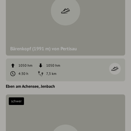
Bärenkopf (1991 m) von Pertisau
1050 hm
1050 hm
4:30 h
7,3 km
Eben am Achensee
Jenbach
schwer