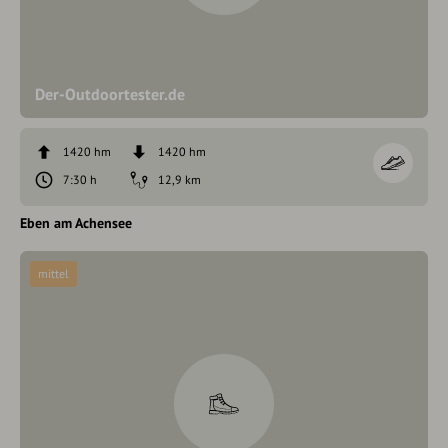
Der-Outdoortester.de
1420 hm
1420 hm
7:30 h
12,9 km
Eben am Achensee
mittel