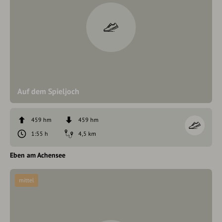
Auf dem Spieljoch
459 hm
459 hm
1:55 h
4,5 km
Eben am Achensee
mittel