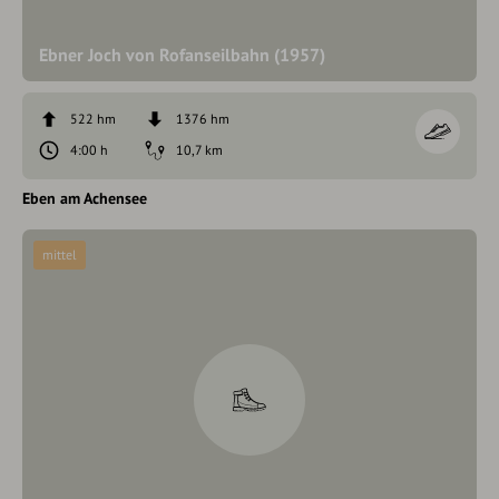
Ebner Joch von Rofanseilbahn (1957)
522 hm
1376 hm
4:00 h
10,7 km
Eben am Achensee
mittel