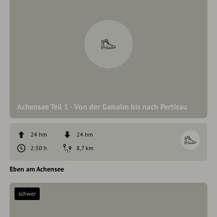
Achensee Teil 1 - Von der Gaisalm bis nach Pertisau
24 hm
24 hm
2:30 h
8,7 km
Eben am Achensee
schwer