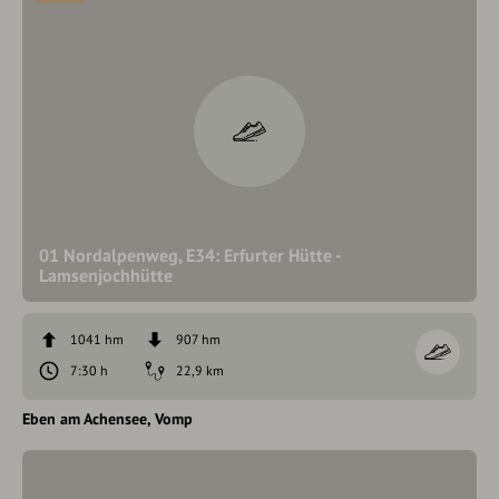
01 Nordalpenweg, E34: Erfurter Hütte -
Lamsenjochhütte
1041 hm
907 hm
7:30 h
22,9 km
Eben am Achensee
Vomp