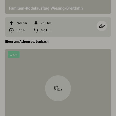
Familien-Rodelausflug Wiesing-Breitlahn
268 hm
268 hm
1:10 h
6,0 km
Eben am Achensee
Jenbach
leicht