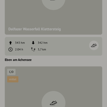
Dalfazer Wasserfall Klettersteig
343 hm
342 hm
2:04 h
3,7 km
Eben am Achensee
C/D
mittel