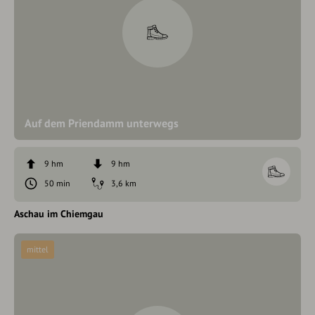
Auf dem Priendamm unterwegs
9 hm
9 hm
50 min
3,6 km
Aschau im Chiemgau
mittel