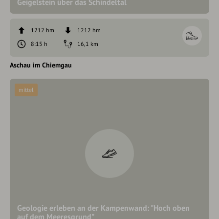
Geigelstein über das Schindeltal
1212 hm
1212 hm
8:15 h
16,1 km
Aschau im Chiemgau
mittel
Geologie erleben an der Kampenwand: "Hoch oben
auf dem Meeresgrund"