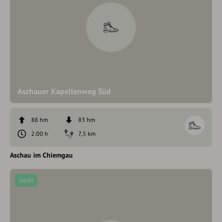
Aschauer Kapellenweg Süd
88 hm
83 hm
2:00 h
7,5 km
Aschau im Chiemgau
leicht