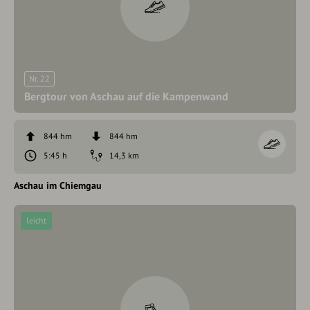
Nr. 22
Bergtour von Aschau auf die Kampenwand
844 hm
844 hm
5:45 h
14,3 km
Aschau im Chiemgau
leicht