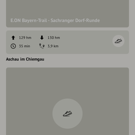
E.ON Bayern-Trail - Sachranger Dorf-Runde
129 hm
130 hm
35 min
3,9 km
Aschau im Chiemgau