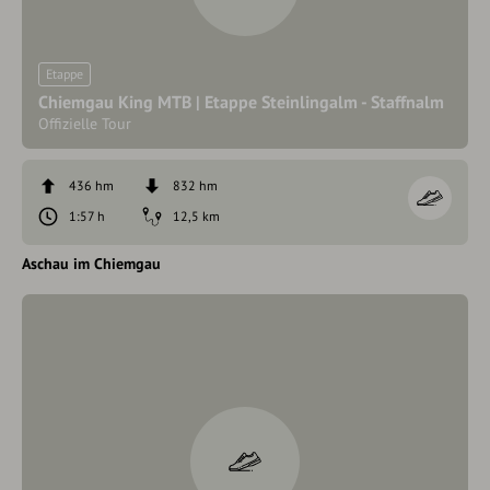
Etappe
Chiemgau King MTB | Etappe Steinlingalm - Staffnalm
Offizielle Tour
436 hm
832 hm
1:57 h
12,5 km
Aschau im Chiemgau