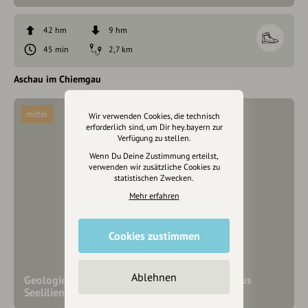
42 hm
9 hm
45 min
2,7 km
Aschau im Chiemgau
mittel
Wir verwenden Cookies, die technisch
erforderlich sind, um Dir hey.bayern zur
Verfügung zu stellen.
Wenn Du Deine Zustimmung erteilst,
verwenden wir zusätzliche Cookies zu
statistischen Zwecken.
Mehr erfahren
Cookies zustimmen
Ablehnen
Geologie erleben um Aschau: Ein Berggipfel aus
Seelilien