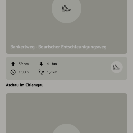
Bankerlweg - Boarischer Entschleunigungsweg
39 hm
41 hm
1:00 h
1,7 km
Aschau im Chiemgau