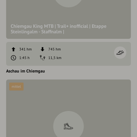
Chiemgau King MTB | Trail+ inofficial | Etappe
Steinlingalm - Staffnalm |
341 hm
745 hm
1:45 h
11,5 km
Aschau im Chiemgau
mittel