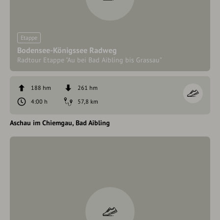
Etappe
Bodensee-Königssee Radweg
Radtour Etappe "Au bei Bad Aibling bis Grassau"
188 hm
261 hm
4:00 h
57,8 km
Aschau im Chiemgau
Bad Aibling