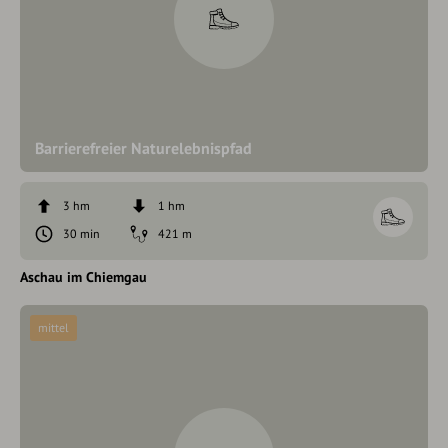
Barrierefreier Naturelebnispfad
3 hm
1 hm
30 min
421 m
Aschau im Chiemgau
mittel