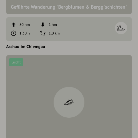
Geführte Wanderung "Bergblumen & Bergg´schichten"
80 hm
1 hm
1:30 h
1,0 km
Aschau im Chiemgau
leicht