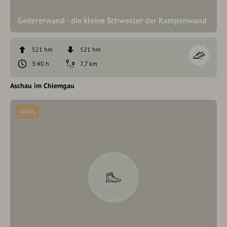
Gedererwand - die kleine Schwester der Kampenwand
521 hm
521 hm
3:40 h
7,7 km
Aschau im Chiemgau
mittel