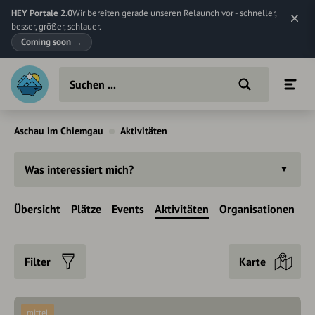
HEY Portale 2.0
Wir bereiten gerade unseren Relaunch vor - schneller,
besser, größer, schlauer.
Coming soon
→
Aschau im Chiemgau
Aktivitäten
Was interessiert mich?
Übersicht
Plätze
Events
Aktivitäten
Organisationen
Filter
Karte
mittel