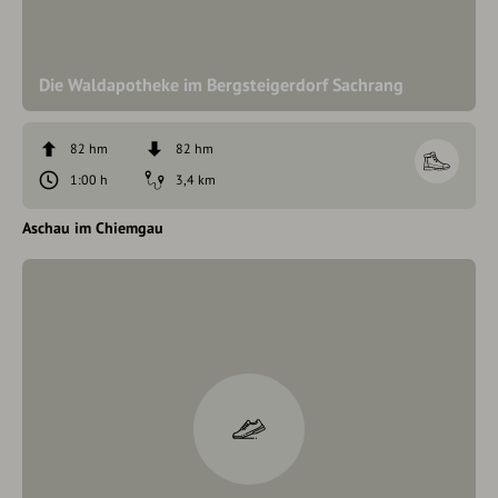
Die Waldapotheke im Bergsteigerdorf Sachrang
82 hm
82 hm
1:00 h
3,4 km
Aschau im Chiemgau