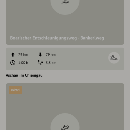
Boarischer Entschleunigungsweg - Bankerlweg
79 hm
79 hm
1:00 h
3,3 km
Aschau im Chiemgau
mittel