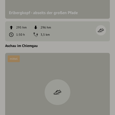
Erlbergkopf - abseits der großen Pfade
295 hm
296 hm
1:50 h
3,5 km
Aschau im Chiemgau
mittel