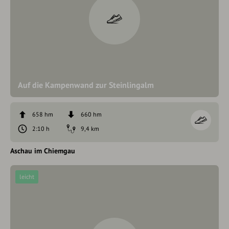
Auf die Kampenwand zur Steinlingalm
658 hm
660 hm
2:10 h
9,4 km
Aschau im Chiemgau
leicht