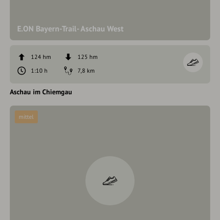
E.ON Bayern-Trail- Aschau West
124 hm
125 hm
1:10 h
7,8 km
Aschau im Chiemgau
mittel