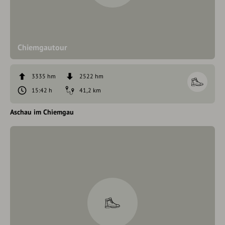
Chiemgautour
3335 hm
2522 hm
15:42 h
41,2 km
Aschau im Chiemgau