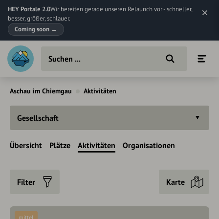
HEY Portale 2.0
Wir bereiten gerade unseren Relaunch vor - schneller,
besser, größer, schlauer.
Coming soon
→
Aschau im Chiemgau
Aktivitäten
Gesellschaft
Übersicht
Plätze
Aktivitäten
Organisationen
Filter
Karte
mittel