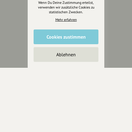
Wenn Du Deine Zustimmung erteilst,
Anakin Design
verwenden wir zusätzliche Cookies zu
statistischen Zwecken.
Mehr erfahren
Unterstütze
unsere Plattform
Cookies zustimmen
hey.bayern ist ein Projekt von
Ablehnen
uns für unsere Region und
für alle, die uns besuchen
wollen.
Inhalte vorschlagen
Jetzt unterstützen
Wir können leider keine
Spendenquittung ausstellen.