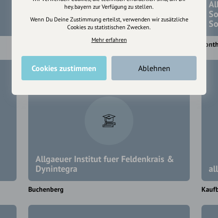
Al
hey.bayern zur Verfügung zu stellen.
So
Wenn Du Deine Zustimmung erteilst, verwenden wir zusätzliche
Aktive Wirtschafts Senioren e.V.
So
Cookies zu statistischen Zwecken.
Mehr erfahren
Ebersberg
Sont
Cookies zustimmen
Ablehnen
Allgaeuer Institut fuer Feldenkrais &
Dynintegra
al
Buchenberg
Kauf