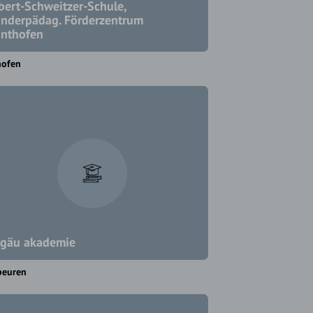
bert-Schweitzer-Schule,
nderpädag. Förderzentrum
nthofen
hofen
lgäu akademie
beuren