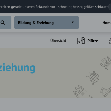
ereiten gerade unseren Relaunch vor - schneller, besser, größer, schlauer.
Bildung & Erziehung
Hom
Übersicht
Plätze
ziehung