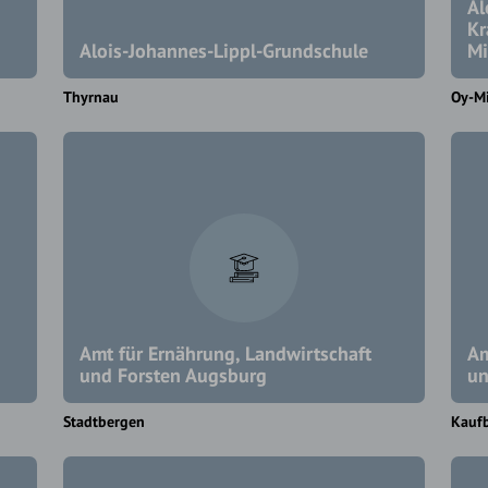
Al
Kr
Alois-Johannes-Lippl-Grundschule
Mi
Thyrnau
Oy-Mi
Amt für Ernährung, Landwirtschaft
Am
und Forsten Augsburg
un
Stadtbergen
Kauf