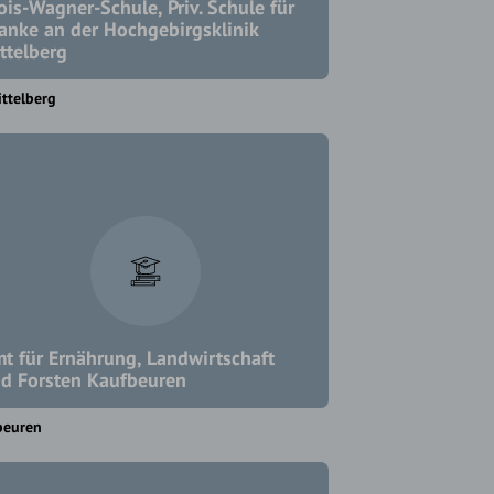
ois-Wagner-Schule, Priv. Schule für
anke an der Hochgebirgsklinik
ttelberg
ttelberg
t für Ernährung, Landwirtschaft
d Forsten Kaufbeuren
beuren