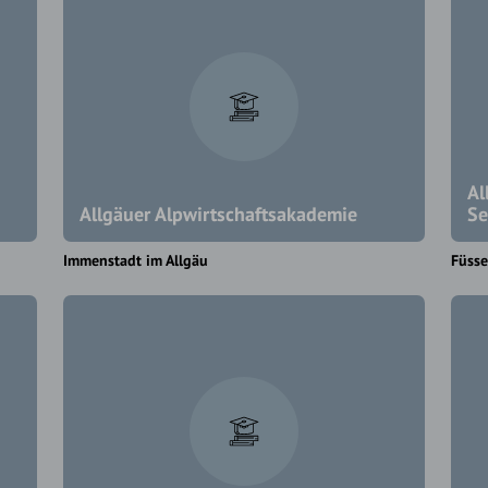
Al
Allgäuer Alpwirtschaftsakademie
Se
Immenstadt im Allgäu
Füss