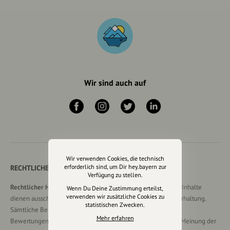
Wir sind auch auf
Wir verwenden Cookies, die technisch
erforderlich sind, um Dir hey.bayern zur
RECHTLICHER HINWEIS UND TRANSPARENZHINWEIS
Verfügung zu stellen.
Rechtlicher Hinweis:
Die auf dieser Website veröffentlichten Inhalte
Wenn Du Deine Zustimmung erteilst,
verwenden wir zusätzliche Cookies zu
dienen ausschließlich der allgemeinen Information und Unterhaltung.
statistischen Zwecken.
Sämtliche Beiträge, Gastartikel, Kommentare, Empfehlungen,
Mehr erfahren
Bewertungen oder Verlinkungen spiegeln ausschließlich die Meinung der