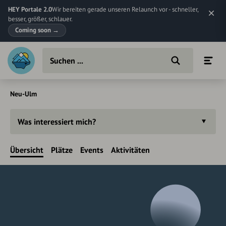
HEY Portale 2.0
Wir bereiten gerade unseren Relaunch vor - schneller,
besser, größer, schlauer.
Coming soon
→
Neu-Ulm
Was interessiert mich?
Übersicht
Plätze
Events
Aktivitäten