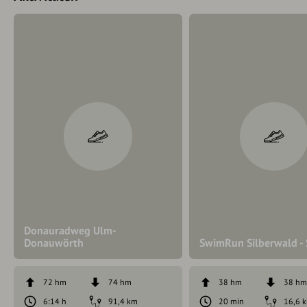
Donauradweg Ulm-
Donauwörth
SwimRun Silberwald -
72 hm
74 hm
38 hm
38 h
6:14 h
91,4 km
20 min
16,6 