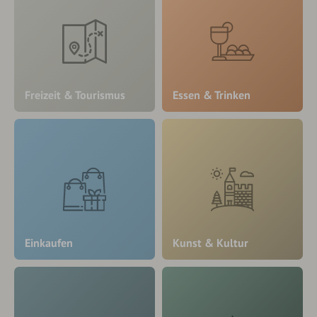
Freizeit & Tourismus
Essen & Trinken
Einkaufen
Kunst & Kultur