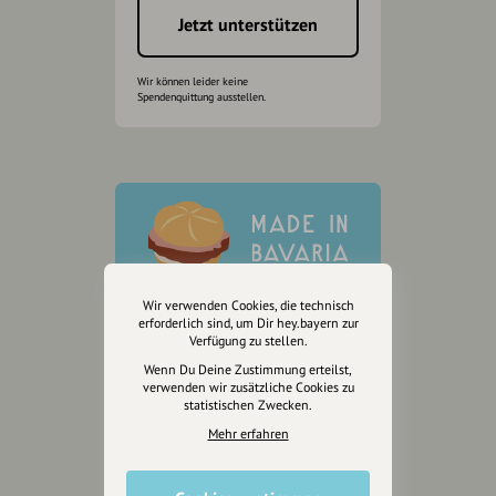
Jetzt unterstützen
Wir können leider keine
Spendenquittung ausstellen.
Wir verwenden Cookies, die technisch
erforderlich sind, um Dir hey.bayern zur
Verfügung zu stellen.
Wenn Du Deine Zustimmung erteilst,
verwenden wir zusätzliche Cookies zu
statistischen Zwecken.
Mehr erfahren
Wir sind auch auf