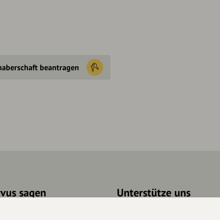
haberschaft beantragen
rvus sagen
Unterstütze uns
takt
Spenden