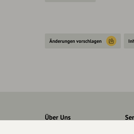
Änderungen vorschlagen
In
Über Uns
Se
Über hey.bayern
Kon