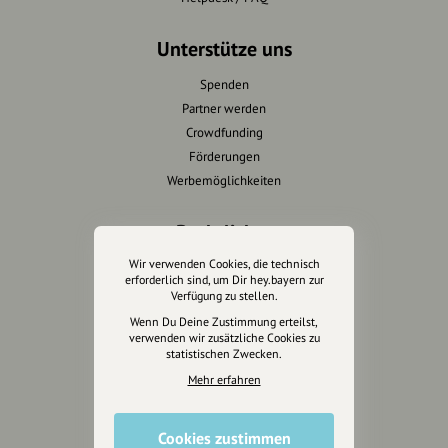
Unterstütze uns
Spenden
Partner werden
Crowdfunding
Förderungen
Werbemöglichkeiten
Rechtliches
Wir verwenden Cookies, die technisch
Impressum
erforderlich sind, um Dir hey.bayern zur
Datenschutz
Verfügung zu stellen.
AGB
Wenn Du Deine Zustimmung erteilst,
verwenden wir zusätzliche Cookies zu
Cookies zurücksetzen
statistischen Zwecken.
Mehr erfahren
Presse
Mediakit
Cookies zustimmen