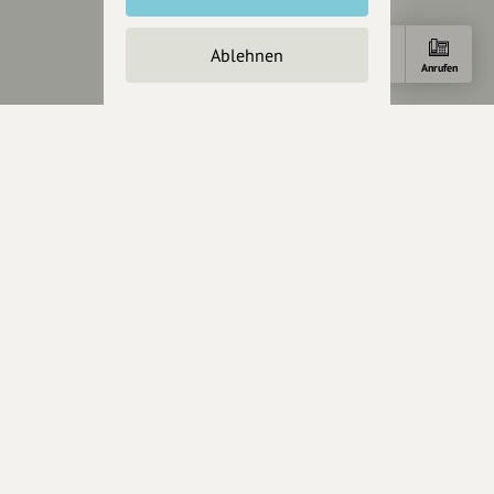
Presseanfragen
Presseberichte
Ablehnen
Anfahrt
E-Mail
Anrufen
Wir unterstützen Euch
Fotografie & mehr
Marketing
Design & Branding
Anakin Design
Unterstütze
unsere Plattform
hey.bayern ist ein Projekt von
uns für unsere Region und
für alle, die uns besuchen
wollen.