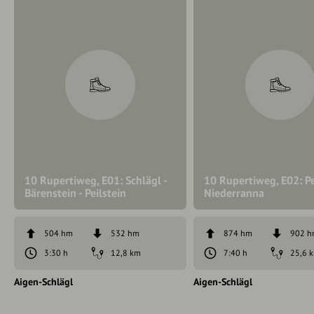
10 Rupertiweg, E01: Schlägl -
10 Rupertiweg, E02: Pei
Bärenstein - Peilstein
Niederranna
504 hm
532 hm
874 hm
902 
3:30 h
12,8 km
7:40 h
25,6 
Aigen-Schlägl
Aigen-Schlägl