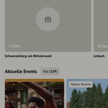
1109m
3D-Bog
Schwarzenberg am Böhmerwald
Julbach
Aktuelle Events
Alle
(
139
)
Weitere Termine