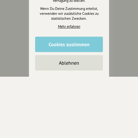
Verfügung zu stellen.
Jetzt unterstützen
Wenn Du Deine Zustimmung erteilst,
verwenden wir zusätzliche Cookies zu
statistischen Zwecken.
Wir können leider keine
Spendenquittung ausstellen.
Mehr erfahren
Cookies zustimmen
Ablehnen
Wir sind auch auf