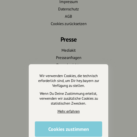
Impressum
Datenschutz
AGB
Cookies zurücksetzen
Presse
Mediakit
Presseanfragen
Presseberichte
Wir verwenden Cookies, die technisch
Wir unterstützen Euch
erforderlich sind, um Dir hey.bayern zur
Verfügung zu stellen.
Fotografie & mehr
Wenn Du Deine Zustimmung erteilst,
verwenden wir zusätzliche Cookies zu
Marketing
statistischen Zwecken.
Design & Branding
Mehr erfahren
Anakin Design
Cookies zustimmen