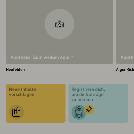
Apotheke "Zum weißen Adler"
Apothe
Neufelden
Aigen-Sch
Neue Inhalte
Registriere dich,
vorschlagen
um dir Einträge
zu merken