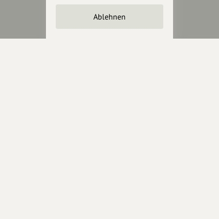
Unterstütze
unsere Plattform
Ablehnen
hey.bayern ist ein Projekt von
uns für unsere Region und
für alle, die uns besuchen
wollen.
Inhalte vorschlagen
Jetzt unterstützen
Wir können leider keine
Spendenquittung ausstellen.