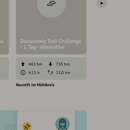
ge
Donausteig Trail-Challenge
- 1. Tag - Alternative
Fitnessweg
442 hm
730 hm
31 hm
4:15 h
23,0 km
1:05 h
Neustift im Mühlkreis
Neustift im Mühlkrei