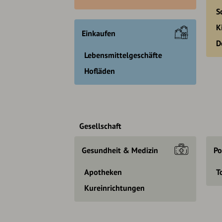
S
K
Einkaufen
D
Lebensmittelgeschäfte
Hofläden
Gesellschaft
Gesundheit & Medizin
Po
Apotheken
T
Kureinrichtungen