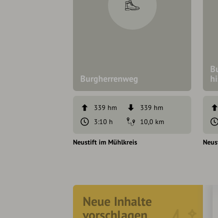
B
Burgherrenweg
h
339 hm
339 hm
3:10 h
10,0 km
Neustift im Mühlkreis
Neus
Neue Inhalte
vorschlagen