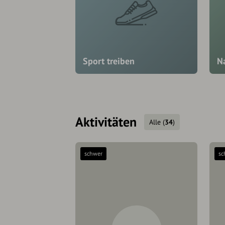
Sport treiben
N
Aktivitäten
Alle
(
34
)
schwer
sc