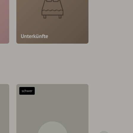
Unterkünfte
schwer
leicht