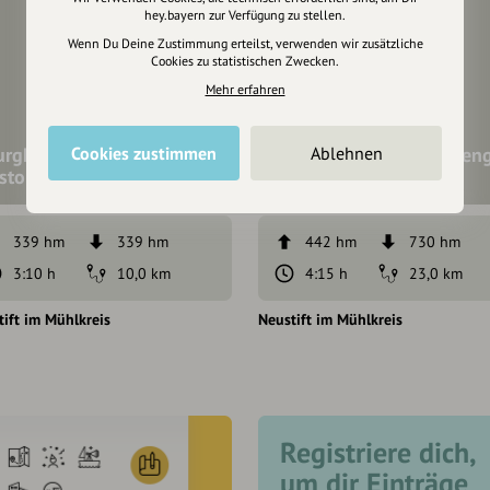
hey.bayern zur Verfügung zu stellen.
Wenn Du Deine Zustimmung erteilst, verwenden wir zusätzliche
Cookies zu statistischen Zwecken.
Mehr erfahren
urgherrenweg - vorbei an
Donausteig Trail-Challen
Cookies zustimmen
Ablehnen
istorischen Bauwerken
- 1. Tag
339 hm
339 hm
442 hm
730 hm
3:10 h
10,0 km
4:15 h
23,0 km
tift im Mühlkreis
Neustift im Mühlkreis
Registriere dich,
um dir Einträge