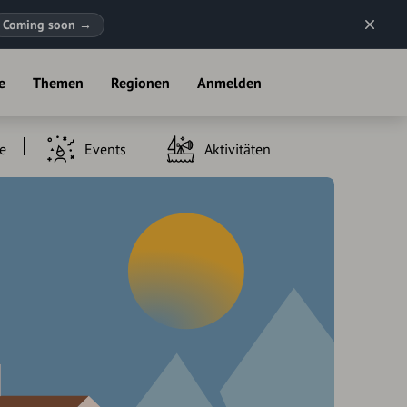
Coming soon
→
e
Themen
Regionen
Anmelden
e
Events
Aktivitäten