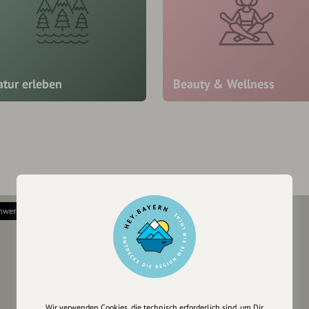
atur erleben
Beauty & Wellness
hwer
schwer
Wir verwenden Cookies, die technisch erforderlich sind, um Dir