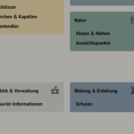
chlösser
irchen & Kapellen
Natur
enkmäler
Almen & Hütten
Aussichtspunkte
litik & Verwaltung
Bildung & Erziehung
ourist-Informationen
Schulen