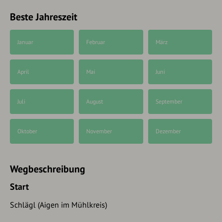
Beste Jahreszeit
Januar
Februar
März
April
Mai
Juni
Juli
August
September
Oktober
November
Dezember
Wegbeschreibung
Start
Schlägl (Aigen im Mühlkreis)