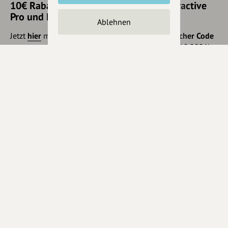
10€ Rabatt mit hey.bayern auf Outdooractive
Pro und Pro+ sichern
Ablehnen
Jetzt
hier
mehr erfahren oder gleich unseren
Voucher Code
nutzen um 10€ Rabatt zu erhalten (gültig bis 31.12.2021):
HEYOA10V
Eintrag teilen
Änderungen vorschlagen
Inhaberschaft beantragen