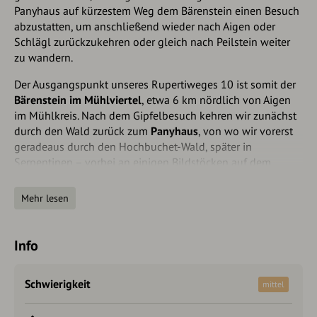
Panyhaus auf kürzestem Weg dem Bärenstein einen Besuch
abzustatten, um anschließend wieder nach Aigen oder
Schlägl zurückzukehren oder gleich nach Peil­stein weiter
zu wandern.
Der Ausgangspunkt unseres Rupertiweges 10 ist somit der
Bärenstein im Mühlviertel
, etwa 6 km nördlich von Ai­gen
im Mühlkreis. Nach dem Gipfelbesuch kehren wir zunächst
durch den Wald zurück zum
Panyhaus
, von wo wir vorerst
geradeaus durch den Hochbuchet-Wald, spä­ter in
Serpentinen – vorbei an einigen Bildstöcken auf dem
Falkensteinerweg – hinab zur Zufahrtsstraße des
Panyhauses gelangen, die wir übersetzen. An einer Ka­pel­le
Mehr lesen
vorbei kommen wir dann wieder auf die ge­nann­te Straße,
der wir bergab etwa 600 m folgen. Bei der nächsten
Straßenabzweigung halten wir uns links und erreichen
Info
direkt den Hauptplatz von Aigen. Auf der Lin­zer Hauptstraße
sind wir dann in knapp 15 Min. im Ort
Schlägl
mit seinem
Schwierigkeit
mittel
gleichnamigen Stift.