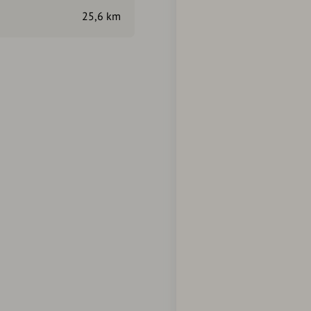
mit E 8). Dazu benützen wir 
25,6 km
biegen bei ei­nem Parkplatz 
siedlungen Hallschlag, Vate
durch den Wald abwärts – vo
bei Osterwasser die nach Kol
abschnei­dend – erreichen u
kommen.
Autorentipp
Sehr schöne Flusswanderun
Fortsetzung auf den Wartu
Abschnittes.