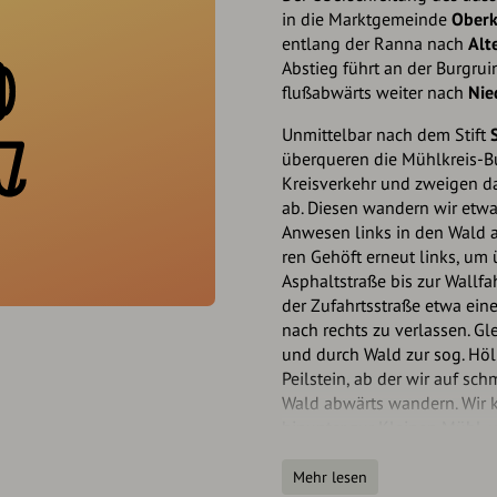
in die Marktgemeinde
Oberk
entlang der Ranna nach
Alt
Abstieg führt an der Burgru
flußabwärts weiter nach
Nie
Unmittelbar nach dem Stift
überqueren die Mühlkreis-B
Kreisverkehr und zweigen da
ab. Diesen wandern wir etwa
Anwesen links in den Wald a
ren Gehöft erneut links, um 
Asphaltstraße bis zur Wallfa
der Zufahrtsstraße etwa eine
nach rechts zu verlassen. Gl
und durch Wald zur sog. Höl
Peilstein, ab der wir auf sc
Wald ab­wärts wan­dern. Wi
hinunter zur Kleinen Mühl, w
bergan dem Kirchenort
Peils
Mehr lesen
Unterhalb des Kirchplatzes v