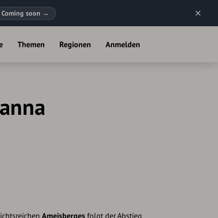
Coming soon
→
e
Themen
Regionen
Anmelden
ranna
ichtsreichen
Ameisberges
folgt der Abstieg