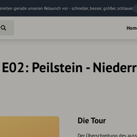
ereiten gerade unseren Relaunch vor - schneller, besser, größer, schlauer.
Hom
E02: Peilstein - Nieder
Die Tour
Der Überschreitung des auss