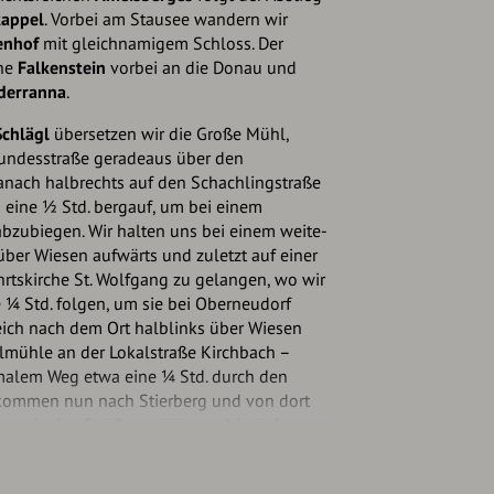
appel
. Vorbei am Stausee wandern wir
enhof
mit gleichnamigem Schloss. Der
ine
Falkenstein
vorbei an die Donau und
derranna
.
Schlägl
übersetzen wir die Große Mühl,
undesstraße gerade­aus über den
nach halb­rechts auf den Schachlingstraße
 eine ½ Std. bergauf, um bei einem
bzubiegen. Wir halten uns bei einem wei­te­
über Wiesen aufwärts und zuletzt auf einer
hrtskirche St. Wolfgang zu gelangen, wo wir
 ¼ Std. folgen, um sie bei Ober­neudorf
eich nach dem Ort halblinks über Wie­sen
lmühle an der Lokal­straße Kirchbach –
hma­lem Weg etwa eine ¼ Std. durch den
r kommen nun nach Stierberg und von dort
o wir eine Straße que­ren, um hier­auf
tein im Mühl­viertel
zuzu­stre­ben.
er­läuft unser Weg in südlicher Richtung auf