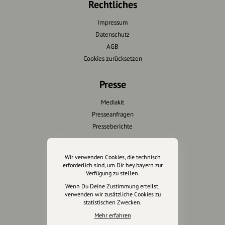
Rechtliches
Impressum
Datenschutz
AGB
Cookies zurücksetzen
Presse
Mediakit
Presseanfragen
Presseberichte
Wir unterstützen Euch
Wir verwenden Cookies, die technisch
erforderlich sind, um Dir hey.bayern zur
Fotografie & mehr
Verfügung zu stellen.
Marketing
Wenn Du Deine Zustimmung erteilst,
Design & Branding
verwenden wir zusätzliche Cookies zu
statistischen Zwecken.
Anakin Design
Mehr erfahren