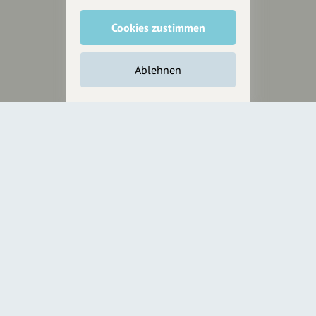
Cookies zustimmen
Unterstütze
unsere Plattform
Ablehnen
hey.bayern ist ein Projekt von
uns für unsere Region und
für alle, die uns besuchen
wollen.
Inhalte vorschlagen
Jetzt unterstützen
Wir können leider keine
Spendenquittung ausstellen.