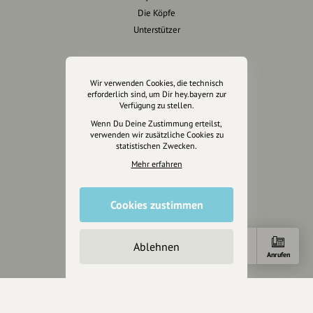
Die Köpfe
Unterstützer
Servus sagen
Wir verwenden Cookies, die technisch
Kontakt
erforderlich sind, um Dir hey.bayern zur
Verfügung zu stellen.
Helpdesk / FAQ
Wenn Du Deine Zustimmung erteilst,
verwenden wir zusätzliche Cookies zu
Unterstütze uns
statistischen Zwecken.
Mehr erfahren
Spenden
Partner werden
Crowdfunding
Cookies zustimmen
Förderungen
Werbemöglichkeiten
Ablehnen
Anfahrt
Anrufen
Rechtliches
Impressum
Datenschutz