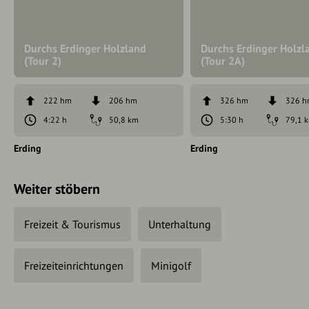
Durchs Erdinger Holzland
Durchs Erdinger Holzl
(Tour 2)
(Tour 2A)
222 hm
206 hm
326 hm
326 
4:22 h
50,8 km
5:30 h
79,1 
Erding
Erding
Weiter stöbern
Freizeit & Tourismus
Unterhaltung
Freizeiteinrichtungen
Minigolf