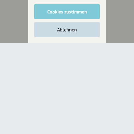
Cookies zustimmen
Unterstütze
unsere Plattform
Ablehnen
hey.bayern ist ein Projekt von
uns für unsere Region und
für alle, die uns besuchen
wollen.
Inhalte vorschlagen
Jetzt unterstützen
Wir können leider keine
Spendenquittung ausstellen.