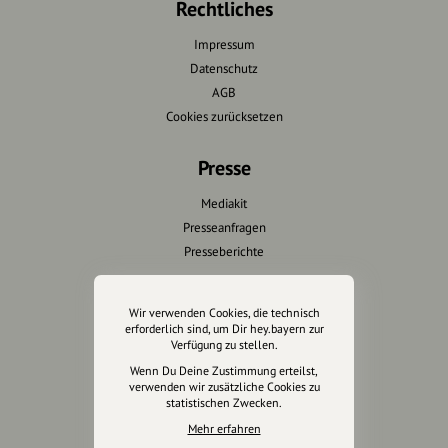
Rechtliches
Impressum
Datenschutz
AGB
Cookies zurücksetzen
Presse
Mediakit
Presseanfragen
Presseberichte
Wir unterstützen Euch
Wir verwenden Cookies, die technisch
erforderlich sind, um Dir hey.bayern zur
Fotografie & mehr
Verfügung zu stellen.
Marketing
Wenn Du Deine Zustimmung erteilst,
Design & Branding
verwenden wir zusätzliche Cookies zu
statistischen Zwecken.
Anakin Design
Mehr erfahren