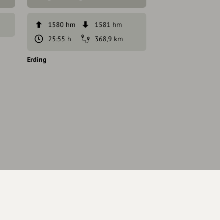
1580 hm
1581 hm
42 hm
25:55 h
368,9 km
2:15 h
Erding
Erding