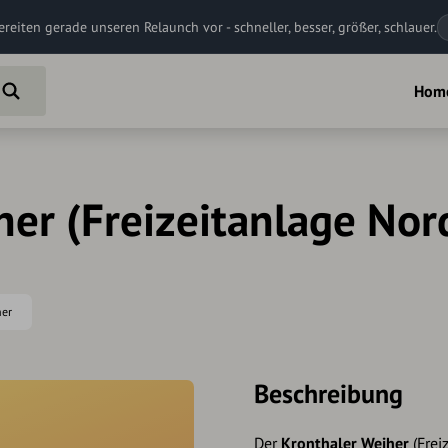
ereiten gerade unseren Relaunch vor - schneller, besser, größer, schlauer.
Hom
er (Freizeitanlage Nor
her
Beschreibung
Der
Kronthaler Weiher
(Frei