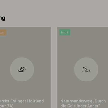
ng
ttel
leicht
urchs Erdinger Holzland
Naturwanderweg „Durch
our 2A)
die Geislinger Änger“