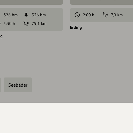
326 hm
326 hm
2:00 h
7,0 km
5:30 h
79,1 km
Erding
ng
Seebäder