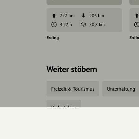
222 hm
206 hm
4:22 h
50,8 km
Erding
Erdi
Weiter stöbern
Freizeit & Tourismus
Unterhaltung
Badestellen