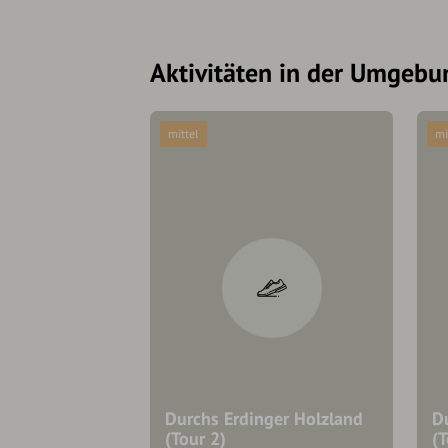
Aktivitäten in der Umgebu
mittel
mi
Durchs Erdinger Holzland
D
(Tour 2)
(T