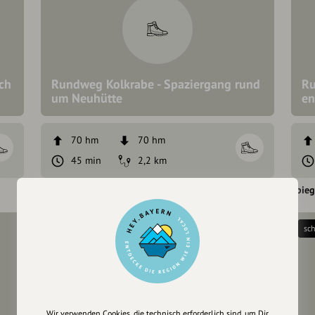
ch
Rundweg Kolkrabe - Spaziergang rund
Ru
um Neuhütte
en
70 hm
70 hm
45 min
2,2 km
Spiegelau
Spieg
mittel
sc
Wir verwenden Cookies, die technisch erforderlich sind, um Dir