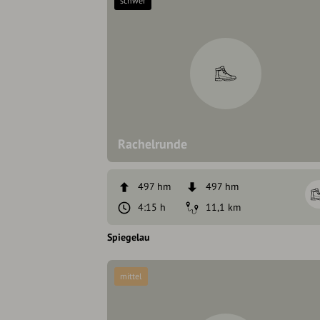
schwer
Rachelrunde
497 hm
497 hm
4:15 h
11,1 km
Spiegelau
mittel