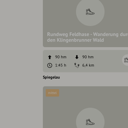
Rundweg Feldhase - Wanderung dur
den Klingenbrunner Wald
90 hm
90 hm
1:45 h
6,4 km
Spiegelau
mittel