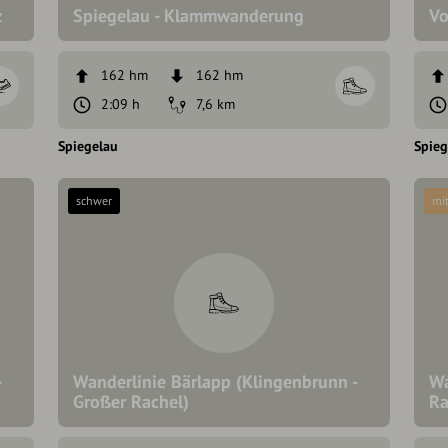
z
Spiegelau - Klammwanderung
Vo
162 hm
162 hm
2:09 h
7,6 km
Spiegelau
Spieg
schwer
mit
-
Wanderlinie Bärlapp (Klingenbrunn -
Wa
Großer Rachel)
Ra