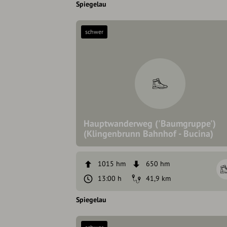
Spiegelau
schwer
Hauptwanderweg ('Baumgruppe')
(Klingenbrunn Bahnhof - Bucina)
1015 hm
650 hm
13:00 h
41,9 km
Spiegelau