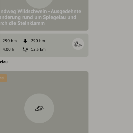
ndweg Wildschwein - Ausgedehnte
nderung rund um Spiegelau und
rch die Steinklamm
290 hm
290 hm
4:00 h
12,3 km
elau
tel