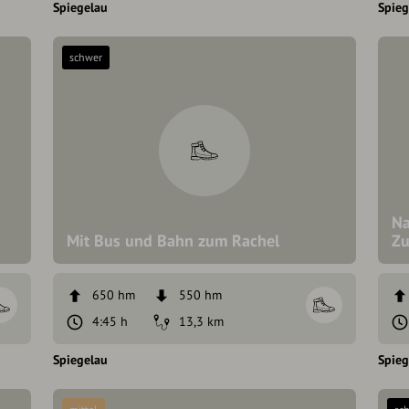
Spiegelau
Spieg
schwer
Na
Mit Bus und Bahn zum Rachel
Zu
650 hm
550 hm
4:45 h
13,3 km
Spiegelau
Spieg