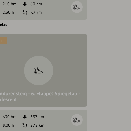
210 hm
60 hm
2:30 h
7,7 km
elau
tel
ndurensteig - 6. Etappe: Spiegelau -
rlesreut
630 hm
837 hm
8:00 h
27,2 km