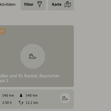
ktivitäten
Filter
Karte
tel
oßer und Kl. Rachel, Bayrischer
ld 1
540 hm
540 hm
2:30 h
11,1 km