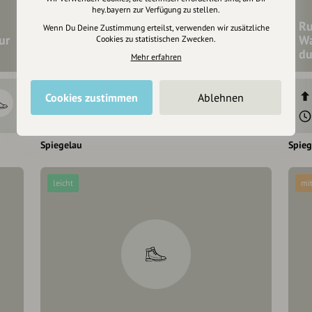
hey.bayern zur Verfügung zu stellen.
Ru
Wenn Du Deine Zustimmung erteilst, verwenden wir zusätzliche
ur
Rundweg Tagpfauenauge durch das
Wa
Cookies zu statistischen Zwecken.
Waldspielgelände
du
Mehr erfahren
30 hm
30 hm
Cookies zustimmen
Ablehnen
30 min
1,7 km
Spiegelau
Spieg
leicht
mit