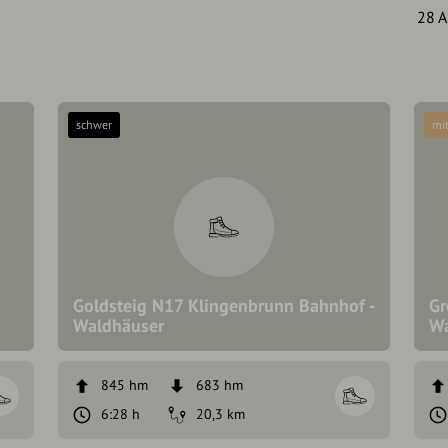
28 A
schwer
mit
Goldsteig N17 Klingenbrunn Bahnhof -
Gr
Waldhäuser
Wa
845 hm
683 hm
6:28 h
20,3 km