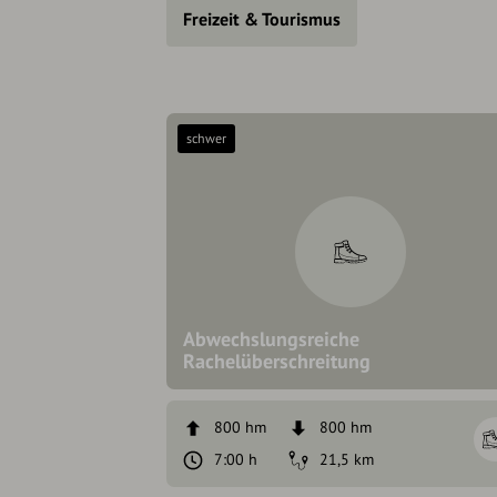
Freizeit & Tourismus
schwer
Abwechslungsreiche
Rachelüberschreitung
800 hm
800 hm
7:00 h
21,5 km