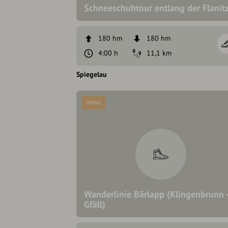
Schneeschuhtour entlang der Flanit
180 hm
180 hm
4:00 h
11,1 km
Spiegelau
mittel
Wanderlinie Bärlapp (Klingenbrunn 
Gfäll)