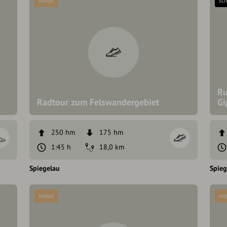
mittel
sc
Ru
Radtour zum Felswandergebiet
Gi
250 hm
175 hm
1:45 h
18,0 km
Spiegelau
Spieg
mittel
mit