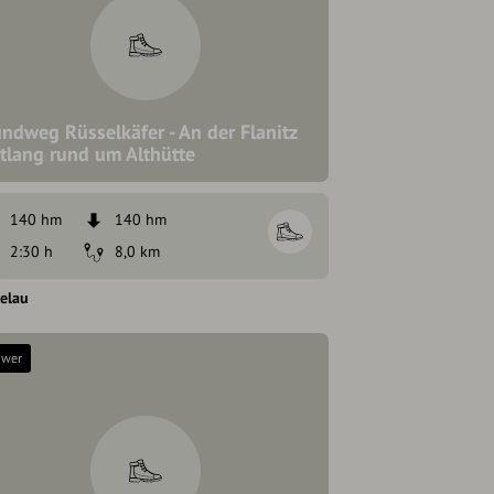
ndweg Rüsselkäfer - An der Flanitz
tlang rund um Althütte
140 hm
140 hm
2:30 h
8,0 km
elau
hwer