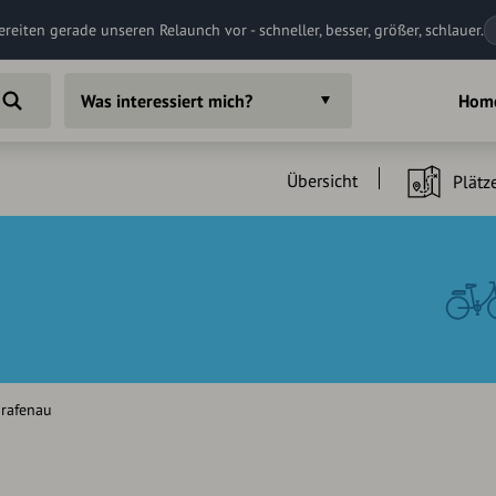
ereiten gerade unseren Relaunch vor - schneller, besser, größer, schlauer.
Was interessiert mich?
Hom
Übersicht
Plätz
Grafenau