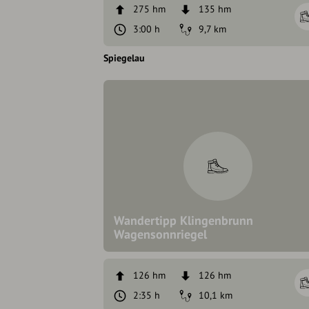
275 hm
135 hm
3:00 h
9,7 km
Spiegelau
Wandertipp Klingenbrunn
Wagensonnriegel
126 hm
126 hm
2:35 h
10,1 km