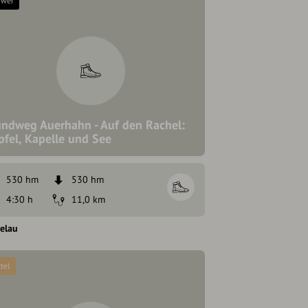
hwer
ndweg Auerhahn - Auf den Rachel:
pfel, Kapelle und See
530 hm
530 hm
4:30 h
11,0 km
elau
tel