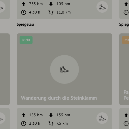
735 hm
105 hm
4:30 h
11,0 km
Spiegelau
Spieg
leicht
mit
Pa
Wanderung durch die Steinklamm
Pe
155 hm
155 hm
2:30 h
7,5 km