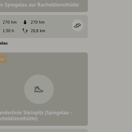
n Spiegelau zur Racheldiensthütte
270 hm
270 hm
1:30 h
20,8 km
elau
tel
nderlinie Steinpilz (Spiegelau -
cheldiensthütte)