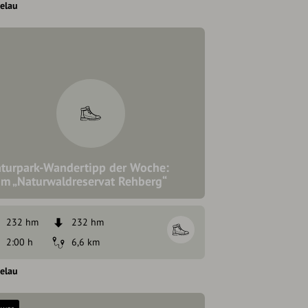
elau
turpark-Wandertipp der Woche:
m „Naturwaldreservat Rehberg“
232 hm
232 hm
2:00 h
6,6 km
elau