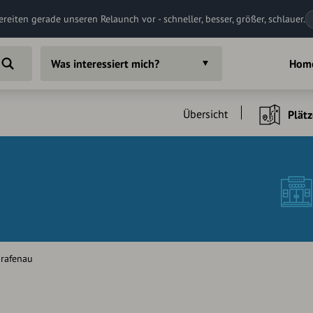
ereiten gerade unseren Relaunch vor - schneller, besser, größer, schlauer.
Was interessiert mich?
Hom
Übersicht
Plätz
Grafenau