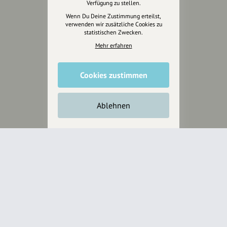
Design & Branding
Verfügung zu stellen.
Anakin Design
Wenn Du Deine Zustimmung erteilst,
verwenden wir zusätzliche Cookies zu
statistischen Zwecken.
Mehr erfahren
Unterstütze
unsere Plattform
Cookies zustimmen
hey.bayern ist ein Projekt von
uns für unsere Region und
Ablehnen
für alle, die uns besuchen
wollen.
Inhalte vorschlagen
Jetzt unterstützen
Wir können leider keine
Spendenquittung ausstellen.