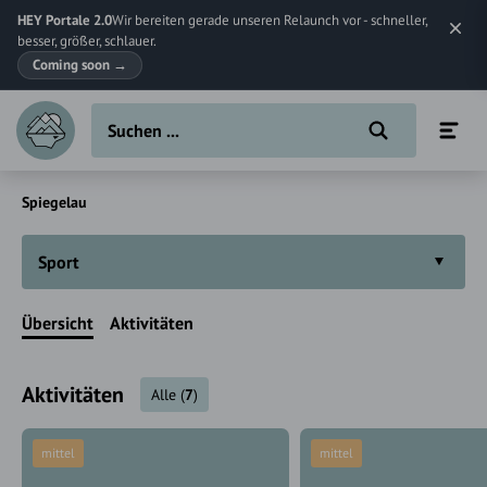
HEY Portale 2.0
Wir bereiten gerade unseren Relaunch vor - schneller,
besser, größer, schlauer.
Coming soon
→
Spiegelau
Sport
Übersicht
Aktivitäten
Aktivitäten
Alle
(
7
)
mittel
mittel