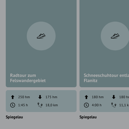
Radtour zum
Schneeschuhtour entl
Felswandergebiet
Flanitz
250 hm
175 hm
180 hm
180 
1:45 h
18,0 km
4:00 h
11,1 
Spiegelau
Spiegelau