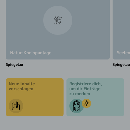
Natur-Kneippanlage
Seelen
Spiegelau
Spiegela
Neue Inhalte
Registriere dich,
vorschlagen
um dir Einträge
zu merken