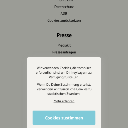
Datenschutz
AGB
Cookies zurücksetzen
Presse
Mediakit
Presseanfragen
Presseberichte
Wir verwenden Cookies, die technisch
Wir unterstützen Euch
erforderlich sind, um Dir hey.bayern zur
Verfügung zu stellen.
Fotografie & mehr
Wenn Du Deine Zustimmung erteilst,
verwenden wir zusätzliche Cookies zu
Marketing
statistischen Zwecken.
Design & Branding
Mehr erfahren
Anakin Design
Cookies zustimmen