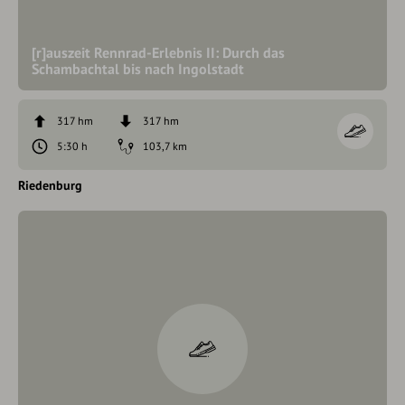
[r]auszeit Rennrad-Erlebnis II: Durch das
Schambachtal bis nach Ingolstadt
317 hm
317 hm
5:30 h
103,7 km
Riedenburg