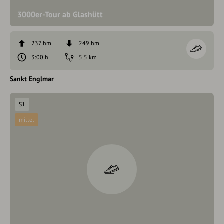
3000er-Tour ab Glashütt
237 hm
249 hm
3:00 h
5,5 km
Sankt Englmar
S1
mittel