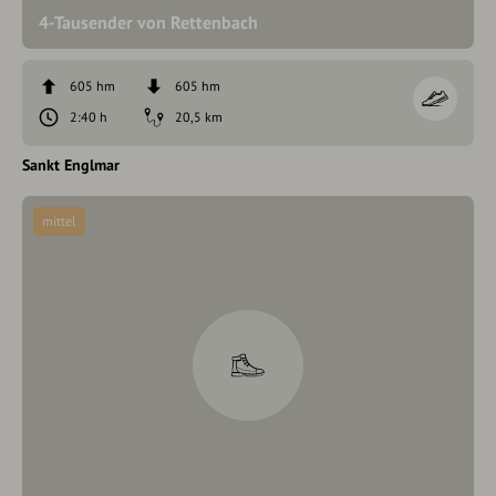
4-Tausender von Rettenbach
605 hm
605 hm
2:40 h
20,5 km
Sankt Englmar
mittel