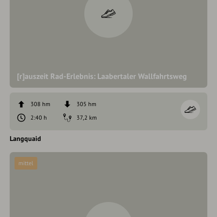
[r]auszeit Rad-Erlebnis: Laabertaler Wallfahrtsweg
308 hm
305 hm
2:40 h
37,2 km
Langquaid
mittel