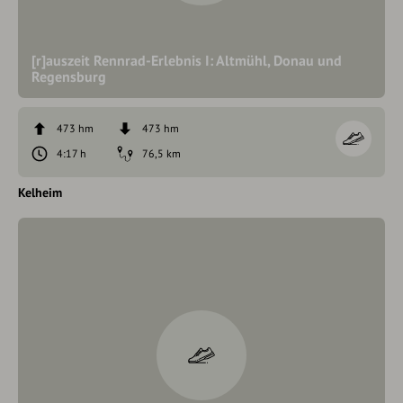
[r]auszeit Rennrad-Erlebnis I: Altmühl, Donau und
Regensburg
473 hm
473 hm
4:17 h
76,5 km
Kelheim