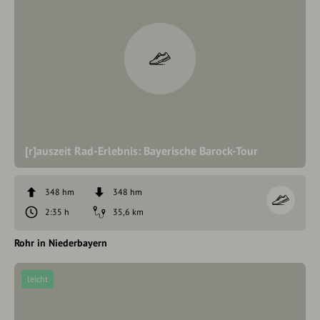
[r]auszeit Rad-Erlebnis: Bayerische Barock-Tour
348 hm
348 hm
2:35 h
35,6 km
Rohr in Niederbayern
leicht