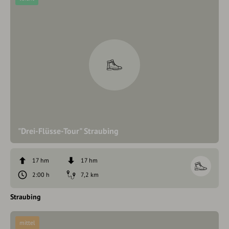
"Drei-Flüsse-Tour" Straubing
17 hm
17 hm
2:00 h
7,2 km
Straubing
mittel