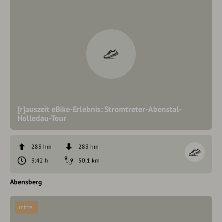
[r]auszeit eBike-Erlebnis: Stromtreter-Abenstal-
Holledau-Tour
283 hm
283 hm
3:42 h
50,1 km
Abensberg
mittel