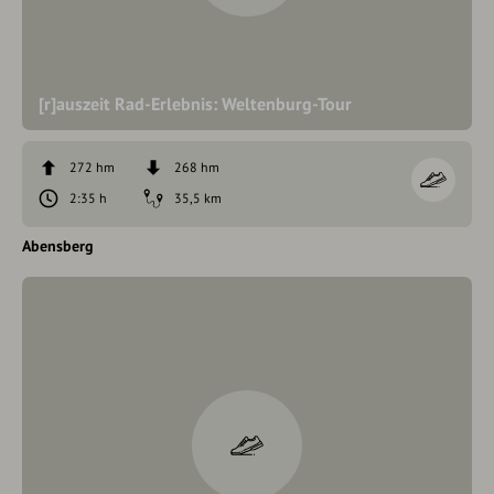
[r]auszeit Rad-Erlebnis: Weltenburg-Tour
272 hm
268 hm
2:35 h
35,5 km
Abensberg