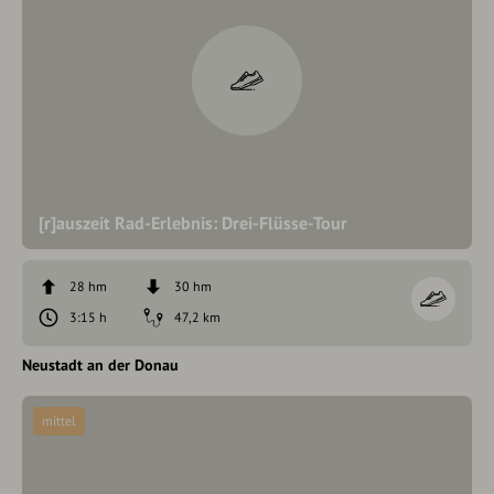
[r]auszeit Rad-Erlebnis: Drei-Flüsse-Tour
28 hm
30 hm
3:15 h
47,2 km
Neustadt an der Donau
mittel