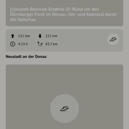
[r]auszeit Rennrad-Erlebnis III: Rund um den
Dürnburger Forst im Donau-, Ilm- und Abenstal durch
die Hallertau
221 hm
221 hm
4:23 h
83,7 km
Neustadt an der Donau