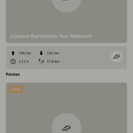
[r]auszeit Rad-Erlebnis: Tour Waldesruh
196 hm
182 hm
1:11 h
17,0 km
Painten
mittel