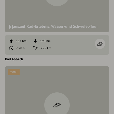
[r]auszeit Rad-Erlebnis: Wasser-und Schwefel-Tour
184 hm
190 hm
2:20 h
33,5 km
Bad Abbach
mittel