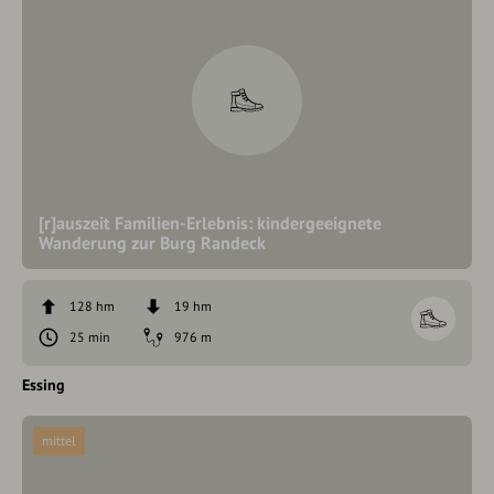
[r]auszeit Familien-Erlebnis: kindergeeignete
Wanderung zur Burg Randeck
128 hm
19 hm
25 min
976 m
Essing
mittel