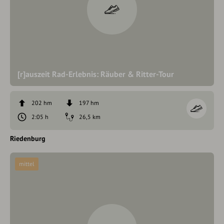
[r]auszeit Rad-Erlebnis: Räuber & Ritter-Tour
202 hm
197 hm
2:05 h
26,5 km
Riedenburg
mittel