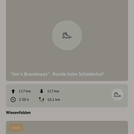
"Um´s Brandmoos" - Runde beim Schiederhof
117 hm
117 hm
2:30 h
10,1 km
Wiesenfelden
mittel