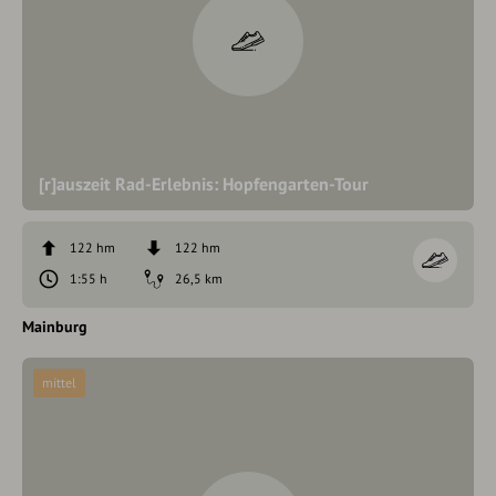
[r]auszeit Rad-Erlebnis: Hopfengarten-Tour
122 hm
122 hm
1:55 h
26,5 km
Mainburg
mittel