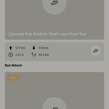
[r]auszeit Rad-Erlebnis: Stadt-Land-Fluss-Tour
177 hm
178 hm
2:25 h
34,1 km
Bad Abbach
mittel