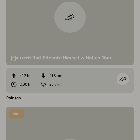
[r]auszeit Rad-Erlebnis: Himmel & Höllen-Tour
412 hm
418 hm
2:00 h
26,7 km
Painten
mittel