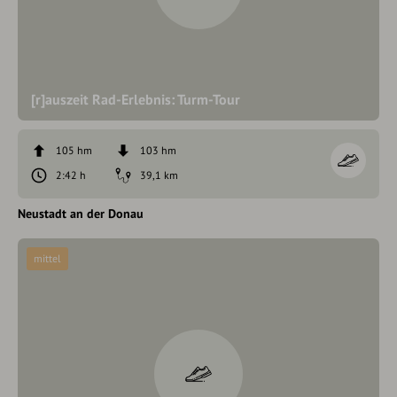
[r]auszeit Rad-Erlebnis: Turm-Tour
105 hm
103 hm
2:42 h
39,1 km
Neustadt an der Donau
mittel