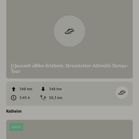
[r]auszeit eBike-Erlebnis: Stromtreter-Altmühl-Donau-
Tour
348 hm
348 hm
3:45 h
50,3 km
Kelheim
leicht