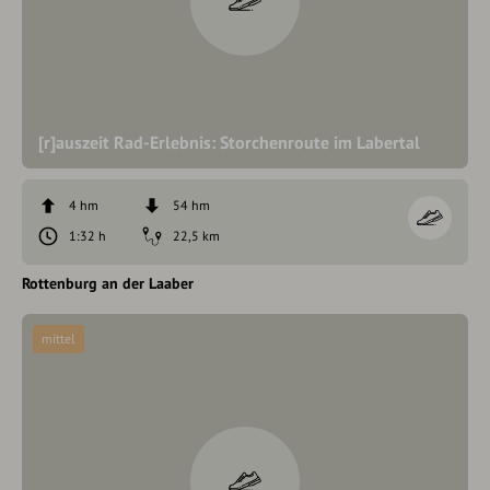
[r]auszeit Rad-Erlebnis: Storchenroute im Labertal
4 hm
54 hm
1:32 h
22,5 km
Rottenburg an der Laaber
mittel