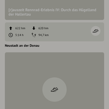
[r]auszeit Rennrad-Erlebnis IV: Durch das Hügelland
der Hallertau
622 hm
620 hm
5:14 h
94,7 km
Neustadt an der Donau