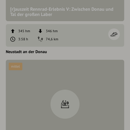
[r]auszeit Rennrad-Erlebnis V: Zwischen Donau und
Tal der großen Laber
345 hm
346 hm
3:58 h
74,6 km
Neustadt an der Donau
mittel