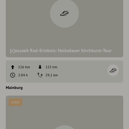
[r]auszeit Rad-Erlebnis: Holledauer Kirchturm-Tour
226 hm
225 hm
2:04 h
29,1 km
Mainburg
mittel