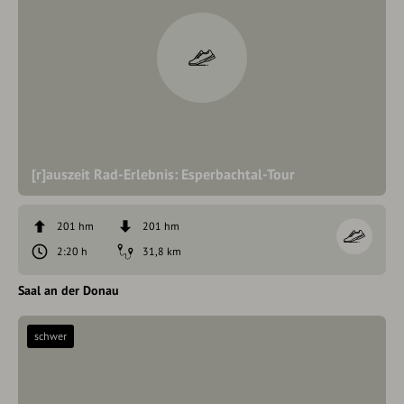
[r]auszeit Rad-Erlebnis: Esperbachtal-Tour
201 hm
201 hm
2:20 h
31,8 km
Saal an der Donau
schwer