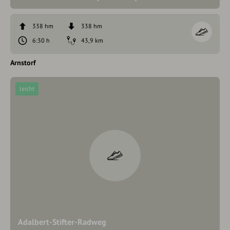
338 hm
338 hm
6:30 h
43,9 km
Arnstorf
leicht
Adalbert-Stifter-Radweg