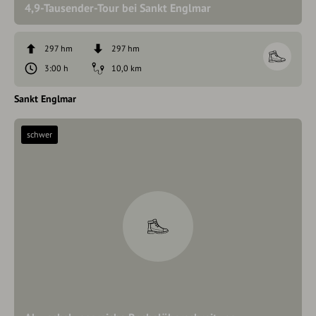
4,9-Tausender-Tour bei Sankt Englmar
297 hm
297 hm
3:00 h
10,0 km
Sankt Englmar
schwer