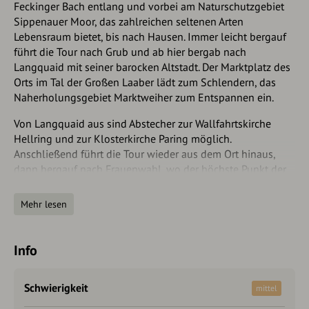
Feckinger Bach entlang und vorbei am Naturschutzgebiet
Sippenauer Moor, das zahlreichen seltenen Arten
Lebensraum bietet, bis nach Hausen. Immer leicht bergauf
führt die Tour nach Grub und ab hier bergab nach
Langquaid mit seiner barocken Altstadt. Der Marktplatz des
Orts im Tal der Großen Laaber lädt zum Schlendern, das
Naherholungsgebiet Marktweiher zum Entspannen ein.
Von Langquaid aus sind Abstecher zur Wallfahrtskirche
Hellring und zur Klosterkirche Paring möglich.
Anschließend führt die Tour wieder aus dem Ort hinaus,
dann bergauf nach Frauenwahl, wo der höchste Punkt der
Tour erreicht ist, und dann wieder bergab ins Esperbachtal.
Im nächsten Ort, Herrnwahlthann, bietet sich eine
Mehr lesen
Möglichkeit zur Einkehr und kurz hinter der Ortschaft die
Möglichkeit zu einer Erfrischung in einem kleinen
Naturbad.
Info
Nach Kleingiersdorf fahren Sie ein Stück bergauf und
genißen den Ausblick über die umliegenden Täler. Der Weg
Schwierigkeit
mittel
führt dann nach Oberfecking, wo Sie kurz danach wieder