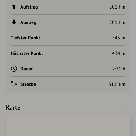
aufs Sippenauer Moor stoßen und ab hier den gleichen
Aufstieg
201 hm
Weg wie zu Beginn zurück nach Saal a.d. Donau fahren.
Abstieg
201 hm
Tiefster Punkt
345 m
Höchster Punkt
434 m
Dauer
2:20 h
Strecke
31,8 km
Karte