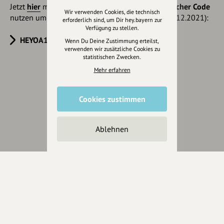
Jetzt
hier
mehr erfahren oder gleich unseren
Voucher Code
Wir verwenden Cookies, die technisch
nutzen um 10€ Rabatt zu erhalten (gültig bis 31.12.2021):
erforderlich sind, um Dir hey.bayern zur
Verfügung zu stellen.
HEYOA10V
Wenn Du Deine Zustimmung erteilst,
verwenden wir zusätzliche Cookies zu
statistischen Zwecken.
Mehr erfahren
Eintrag teilen
Cookies zustimmen
Ablehnen
Änderungen vorschlagen
Inhaberschaft beantragen