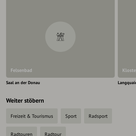
Felsenbad
Kloste
Saal an der Donau
Langquai
Weiter stöbern
Freizeit & Tourismus
Sport
Radsport
Radtouren
Radtour