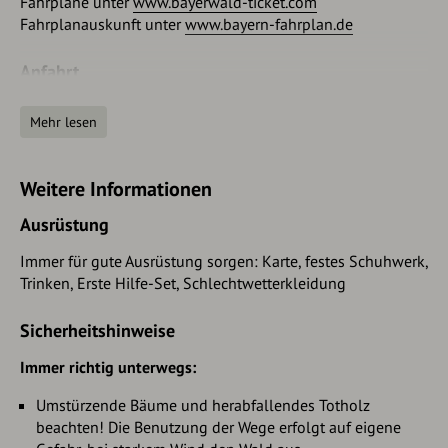
Fahrpläne unter
www.bayerwald-ticket.com
Fahrplanauskunft unter
www.bayern-fahrplan.de
Anfahrt
P+R Spiegelau
Mehr lesen
Konrad-Wilsdorf-Str. 1b
94518 Spiegelau
Weitere Informationen
Parken
Ausrüstung
P+R Spiegelau
Konrad-Wilsdorf-Str. 1b
Immer für gute Ausrüstung sorgen: Karte, festes Schuhwerk,
94518 Spiegelau
Trinken, Erste Hilfe-Set, Schlechtwetterkleidung
Sicherheitshinweise
Immer richtig unterwegs:
Umstürzende Bäume und herabfallendes Totholz
beachten! Die Benutzung der Wege erfolgt auf eigene