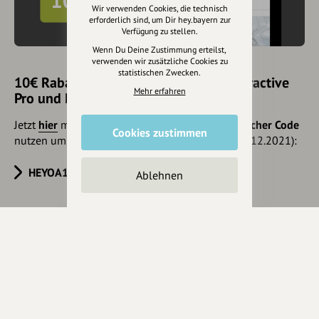
Wir verwenden Cookies, die technisch
erforderlich sind, um Dir hey.bayern zur
Verfügung zu stellen.
Wenn Du Deine Zustimmung erteilst,
verwenden wir zusätzliche Cookies zu
statistischen Zwecken.
10€ Rabatt mit hey.bayern auf Outdooractive
Mehr erfahren
Pro und Pro+ sichern
Jetzt
hier
mehr erfahren oder gleich unseren
Voucher Code
Cookies zustimmen
nutzen um 10€ Rabatt zu erhalten (gültig bis 31.12.2021):
HEYOA10V
Ablehnen
Eintrag teilen