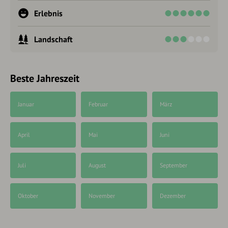
Erlebnis
Landschaft
Beste Jahreszeit
Januar
Februar
März
April
Mai
Juni
Juli
August
September
Oktober
November
Dezember