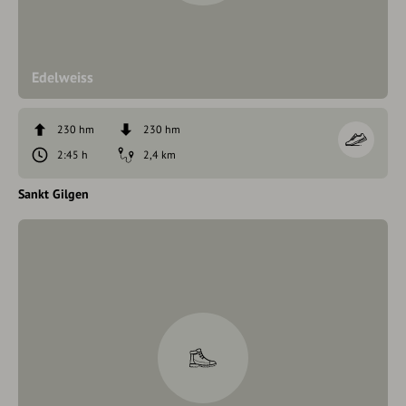
Edelweiss
230 hm
230 hm
2:45 h
2,4 km
Sankt Gilgen