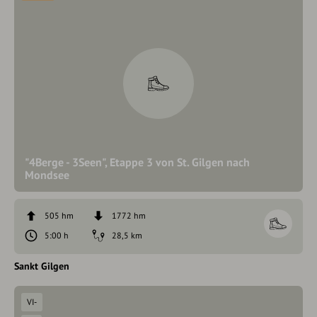
"4Berge - 3Seen", Etappe 3 von St. Gilgen nach
Mondsee
505 hm
1772 hm
5:00 h
28,5 km
Sankt Gilgen
VI-