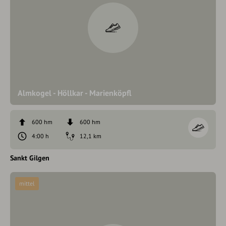
Almkogel - Höllkar - Marienköpfl
600 hm
600 hm
4:00 h
12,1 km
Sankt Gilgen
mittel