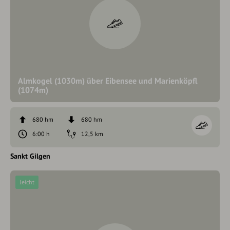
Almkogel (1030m) über Eibensee und Marienköpfl
(1074m)
680 hm
680 hm
6:00 h
12,5 km
Sankt Gilgen
leicht