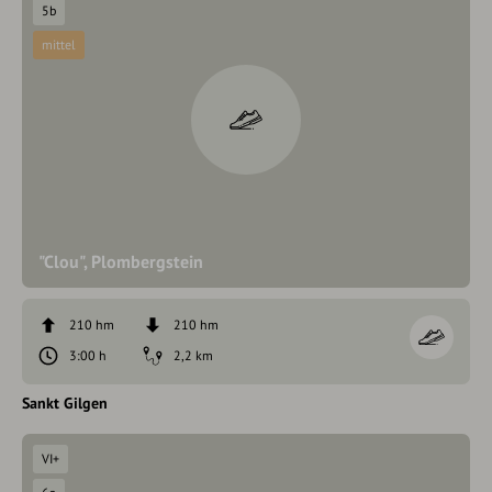
5b
mittel
"Clou", Plombergstein
210 hm
210 hm
3:00 h
2,2 km
Sankt Gilgen
VI+