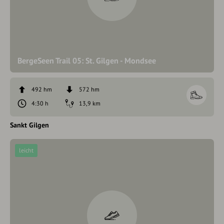
BergeSeen Trail 05: St. Gilgen - Mondsee
492 hm
572 hm
4:30 h
13,9 km
Sankt Gilgen
leicht