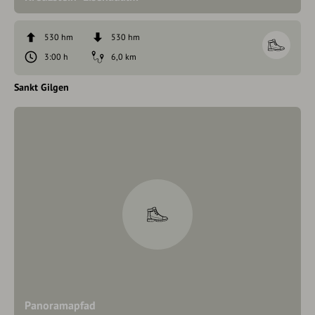
530 hm
530 hm
3:00 h
6,0 km
Sankt Gilgen
Panoramapfad