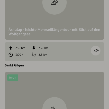
Äskulap - leichte Mehrseillängentour mit Blick auf den
Wolfgangsee
230 hm
230 hm
3:00 h
2,5 km
Sankt Gilgen
leicht