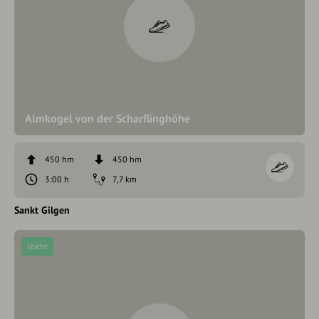
Almkogel von der Scharflinghöhe
450 hm
450 hm
3:00 h
7,7 km
Sankt Gilgen
leicht