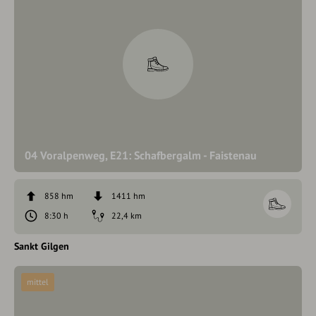
04 Voralpenweg, E21: Schafbergalm - Faistenau
858 hm
1411 hm
8:30 h
22,4 km
Sankt Gilgen
mittel