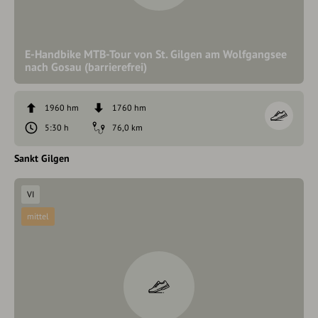
E-Handbike MTB-Tour von St. Gilgen am Wolfgangsee
nach Gosau (barrierefrei)
1960 hm
1760 hm
5:30 h
76,0 km
Sankt Gilgen
VI
mittel