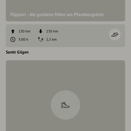
Flipperl - die goldene Mitte am Plombergstein
230 hm
230 hm
3:00 h
2,5 km
Sankt Gilgen