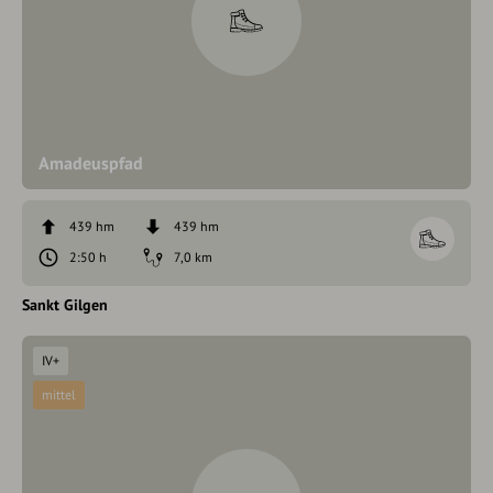
Amadeuspfad
439 hm
439 hm
2:50 h
7,0 km
Sankt Gilgen
IV+
mittel