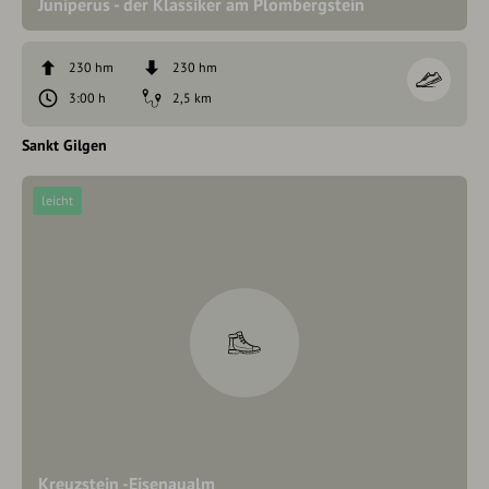
Juniperus - der Klassiker am Plombergstein
230 hm
230 hm
3:00 h
2,5 km
Sankt Gilgen
leicht
Kreuzstein -Eisenaualm