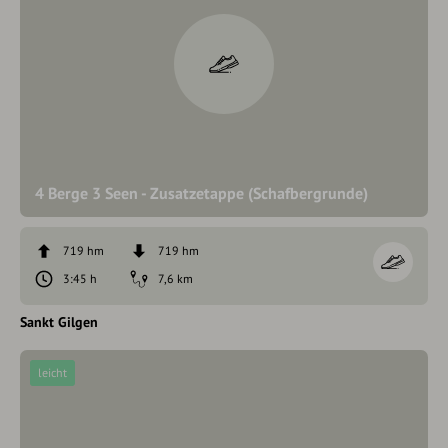
4 Berge 3 Seen - Zusatzetappe (Schafbergrunde)
719 hm
719 hm
3:45 h
7,6 km
Sankt Gilgen
leicht