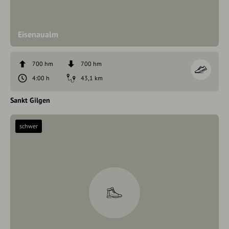
Eisenaualm
700 hm
700 hm
4:00 h
43,1 km
Sankt Gilgen
schwer