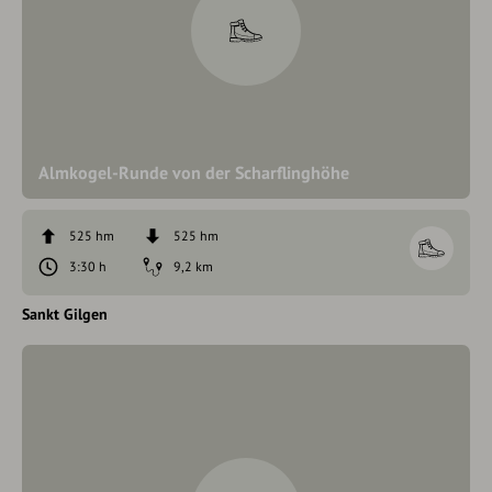
Almkogel-Runde von der Scharflinghöhe
525 hm
525 hm
3:30 h
9,2 km
Sankt Gilgen