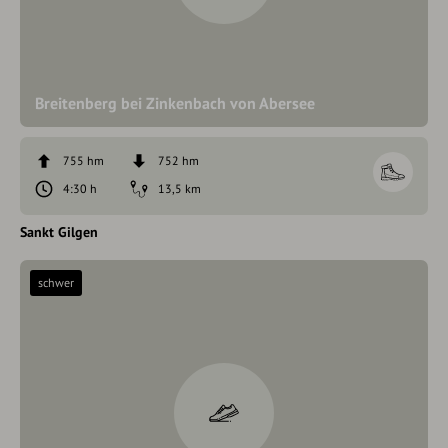
Breitenberg bei Zinkenbach von Abersee
755 hm
752 hm
4:30 h
13,5 km
Sankt Gilgen
schwer