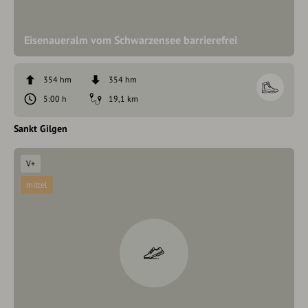
Eisenaueralm vom Schwarzensee barrierefrei
354 hm
354 hm
5:00 h
19,1 km
Sankt Gilgen
V+
mittel