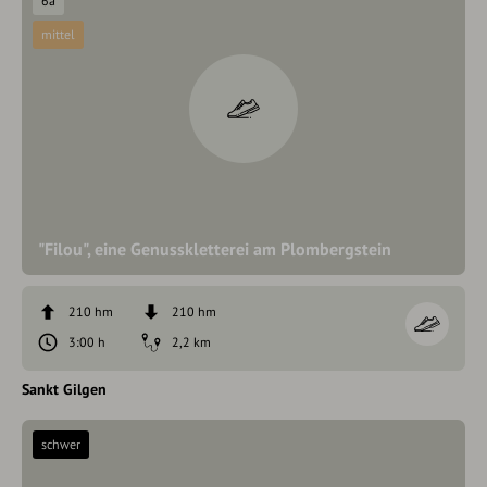
6a
mittel
"Filou", eine Genusskletterei am Plombergstein
210 hm
210 hm
3:00 h
2,2 km
Sankt Gilgen
schwer