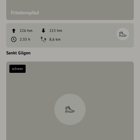
Friedenspfad
226 hm
215 hm
2:35 h
8,6 km
Sankt Gilgen
schwer