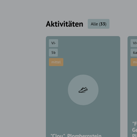
Aktivitäten
Alle
(
33
)
VI-
VI
5b
6a
mittel
mi
"F
G
"Clou", Plombergstein
P