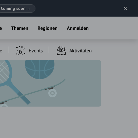
Coming soon
→
e
Themen
Regionen
Anmelden
e
Events
Aktivitäten