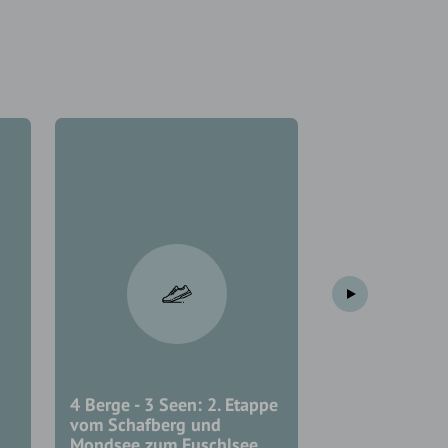
mittel
4 Berge - 3 Seen: 2. Etappe
4 Berge 3 See
vom Schafberg und
Zusatzetappe
Mondsee zum Fuschlsee
(Schafbergrun