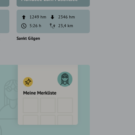
1249 hm
2346 hm
719 hm
5:26 h
23,4 km
3:45 h
Sankt Gilgen
Sankt Gilgen