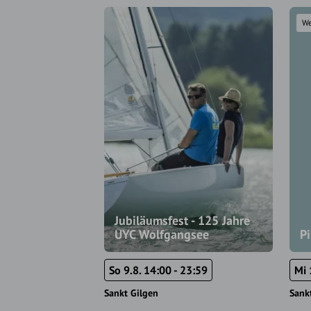
We
Jubiläumsfest - 125 Jahre
UYC Wolfgangsee
P
So 9.8. 14:00 - 23:59
Mi 
Sankt Gilgen
Sank