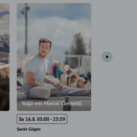
Weitere Termine
Pop Up Yoga 
Yoga mit Marcel Clementi
Zwölferhorn
So 16.8. 05:00 - 23:59
So 30.8. 10:00 - 
Sankt Gilgen
Sankt Gilgen