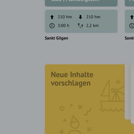
210 hm
210 hm
3:00 h
2,2 km
Sankt Gilgen
Sank
Neue Inhalte
vorschlagen