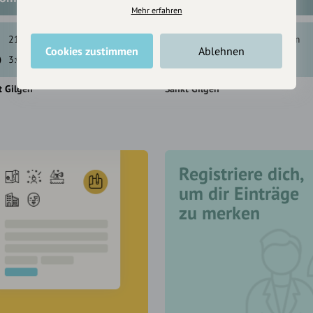
Mehr erfahren
210 hm
210 hm
1193 hm
1195 hm
Cookies zustimmen
Ablehnen
3:00 h
2,2 km
4:00 h
16,7 km
t Gilgen
Sankt Gilgen
Registriere dich,
um dir Einträge
zu merken