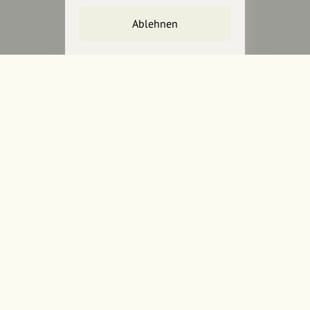
Unterstütze
unsere Plattform
Ablehnen
hey.bayern ist ein Projekt von
uns für unsere Region und
für alle, die uns besuchen
wollen.
Inhalte vorschlagen
Jetzt unterstützen
Wir können leider keine
Spendenquittung ausstellen.