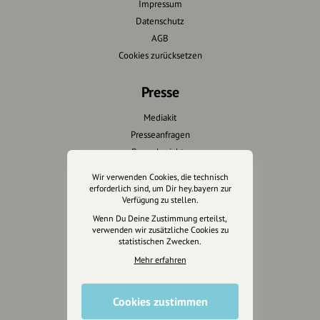
Impressum
Datenschutz
AGB
Cookies zurücksetzen
Presse
Mediakit
Presseanfragen
Presseberichte
Wir verwenden Cookies, die technisch
Wir unterstützen Euch
erforderlich sind, um Dir hey.bayern zur
Verfügung zu stellen.
Fotografie & mehr
Wenn Du Deine Zustimmung erteilst,
verwenden wir zusätzliche Cookies zu
Marketing
statistischen Zwecken.
Design & Branding
Mehr erfahren
Anakin Design
Cookies zustimmen