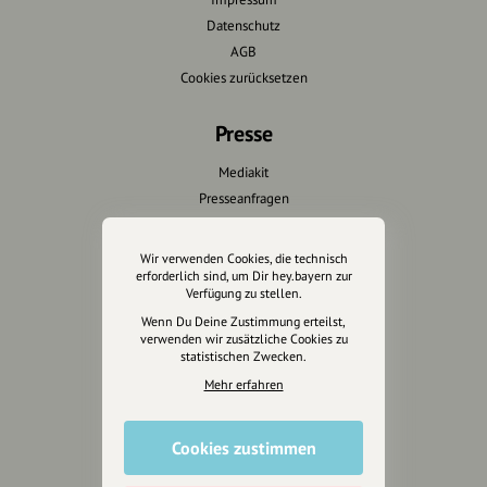
Datenschutz
AGB
Cookies zurücksetzen
Presse
Mediakit
Presseanfragen
Presseberichte
Wir verwenden Cookies, die technisch
Wir unterstützen Euch
erforderlich sind, um Dir hey.bayern zur
Verfügung zu stellen.
Fotografie & mehr
Wenn Du Deine Zustimmung erteilst,
verwenden wir zusätzliche Cookies zu
Marketing
statistischen Zwecken.
Design & Branding
Mehr erfahren
Anakin Design
Cookies zustimmen