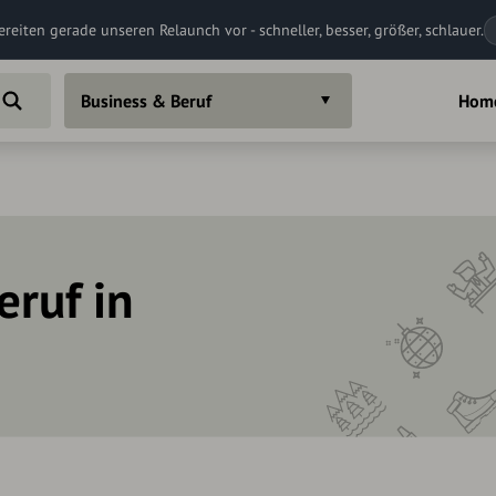
ereiten gerade unseren Relaunch vor - schneller, besser, größer, schlauer.
Business & Beruf
Hom
eruf in