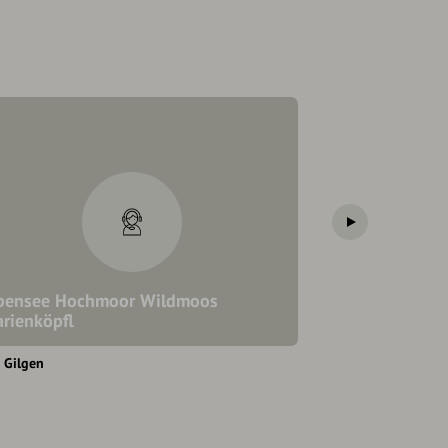
bensee Hochmoor Wildmoos
rienköpfl
Engelswerksta
 Gilgen
Sankt Gilgen