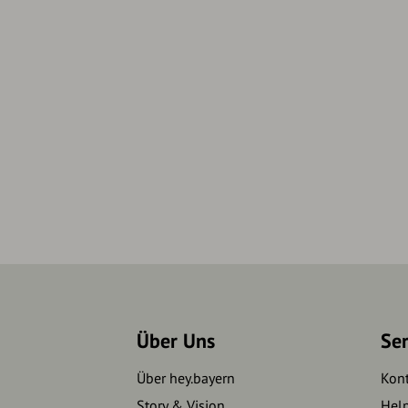
Über Uns
Se
Über hey.bayern
Kon
Story & Vision
Hel