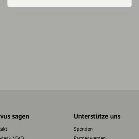
rvus sagen
Unterstütze uns
takt
Spenden
pdesk / FAQ
Partner werden