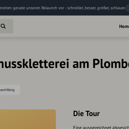
ereiten gerade unseren Relaunch vor - schneller, besser, größer, schlauer.
Hom
enusskletterei am Plomb
rhard König
Die Tour
Eine ausgezeichnet abgesiche