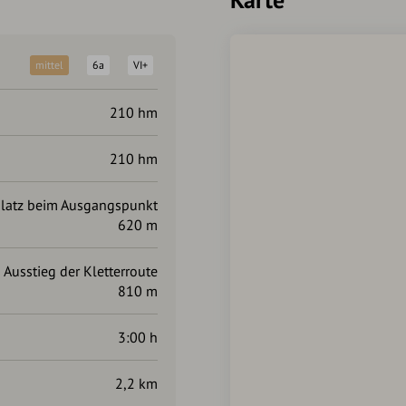
mittel
6a
VI+
210 hm
210 hm
platz beim Ausgangspunkt
620 m
Ausstieg der Kletterroute
810 m
3:00 h
2,2 km