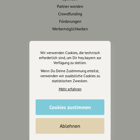
Partner werden
Crowdfunding
Förderungen
Werbemöglichkeiten
Rechtliches
Wir verwenden Cookies, die technisch
Impressum
erforderlich sind, um Dir hey.bayern zur
Verfügung zu stellen.
Datenschutz
Wenn Du Deine Zustimmung erteilst,
AGB
verwenden wir zusätzliche Cookies zu
Cookies zurücksetzen
statistischen Zwecken.
Mehr erfahren
Presse
Mediakit
Cookies zustimmen
Presseanfragen
Presseberichte
Ablehnen
Wir unterstützen Euch