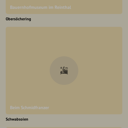
Bauernhofmuseum im Reinthal
Obersöchering
Beim Schmidfranzer
Schwabsoien