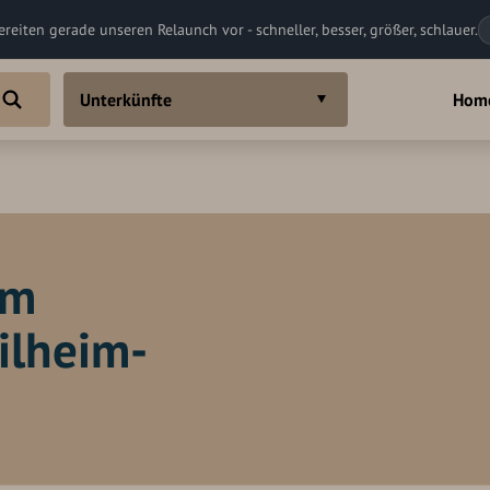
ereiten gerade unseren Relaunch vor - schneller, besser, größer, schlauer.
Unterkünfte
Hom
im
ilheim-