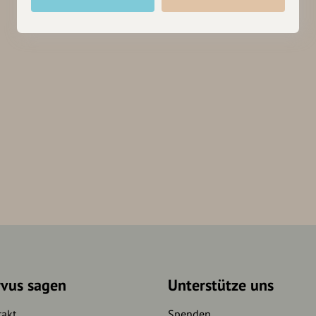
rvus sagen
Unterstütze uns
takt
Spenden