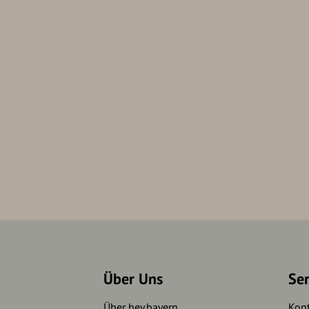
Über Uns
Se
Über hey.bayern
Kon