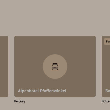
Fe
Alpenhotel Pfaffenwinkel
Ba
Peiting
Rott