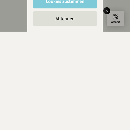
Cookies zustimmen
Impressum
Datenschutz
Ablehnen
AGB
Anfahrt
Cookies zurücksetzen
Presse
Mediakit
Presseanfragen
Presseberichte
Wir unterstützen Euch
Fotografie & mehr
Marketing
Design & Branding
Anakin Design