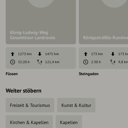
König-Ludwig-Weg
Gesamttour Landroute
Königssträßle-Rundw
1273 hm
1475 hm
173 hm
173 
32:20 h
121,4 km
2:30 h
9,8 k
Füssen
Steingaden
Weiter stöbern
Freizeit & Tourismus
Kunst & Kultur
Kirchen & Kapellen
Kapellen