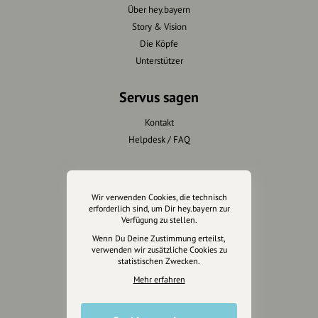
Über hey.bayern
Story & Vision
Die Köpfe
Unterstützer
Servus sagen
Kontakt
Helpdesk / FAQ
Unterstütze uns
Wir verwenden Cookies, die technisch
Spenden
erforderlich sind, um Dir hey.bayern zur
Partner werden
Verfügung zu stellen.
Crowdfunding
Wenn Du Deine Zustimmung erteilst,
verwenden wir zusätzliche Cookies zu
Förderungen
statistischen Zwecken.
Werbemöglichkeiten
Mehr erfahren
Rechtliches