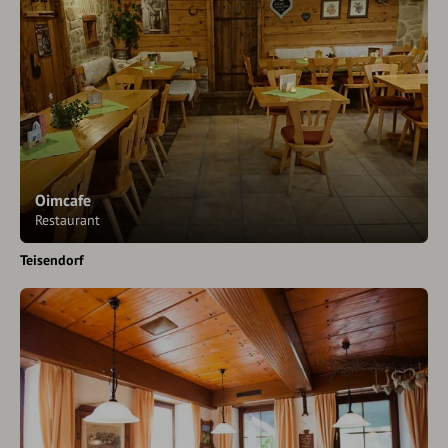
Oimcafe
Restaurant
Teisendorf